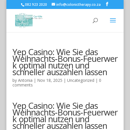
082 923 2020
info@colonictherapy.co.za
Yep Casino: Wie Sie das
Weihnachts‑Bonus‑Feuerwer
k optimal nutzen und
schneller auszahlen lassen
by
Antonia
| Nov 18, 2025 |
Uncategorized
|
0
comments
Yep Casino: Wie Sie das
Weihnachts‑Bonus‑Feuerwer
k optimal nutzen und
schneller auszahlen lassen