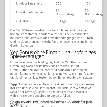
Mindest‑Einzahlung
20 €
10 €
30×
35×
Umsatzbedingungen
Bonusbetrag
Bonusbetrag
Gültigkeit
30 Tage
14 Tage
Der Yep Willkommensbonus schenkt Ihnen nicht nur einen
hohen Prozentanteil, sondern auch 100 Free Spins für den
beliebten Slot
Starburst
. Die Umsatzbedingungen von 30‑fach
sind im deutschen Markt recht fair und lassen Sie schneller zum
Gewinn kommen.
Yep Bonus ohne Einzahlung – sofortiges
Spielvergnügen
Ein weiterer Weihnachts‑Highlight ist der Yep Bonus ohne
Einzahlung. Nach der Registrierung erhalten Sie 10 €
Gratis‑Guthaben, das Sie sofort für Slots oder Tischspiele
nutzen können. Keine Einzahlung, keine Wartezeit – perfekt, um
die Spielmechanik zu testen, bevor Sie echtes Geld einsetzen.
Tipp:
Aktivieren Sie den Bonus direkt nach dem
registrieren
bei Yep
und spielen Sie zunächst Low‑Risk‑Slots wie
Book of
Dead
oder
Gates of Olympus
. So minimieren Sie das Risiko,
während Sie die Bonusbedingungen erfüllen.
Spielauswahl und Software‑Partner – Vielfalt für jede
Vorliebe