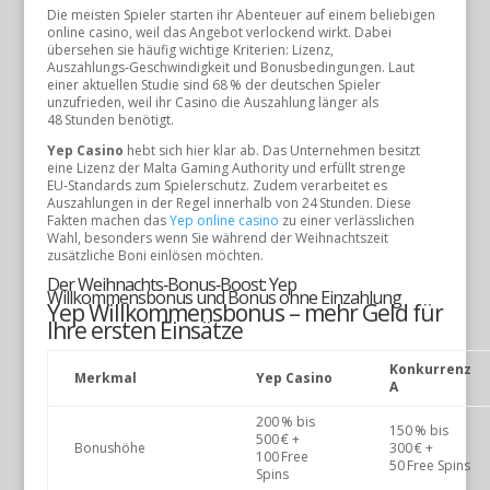
Die meisten Spieler starten ihr Abenteuer auf einem beliebigen
online casino, weil das Angebot verlockend wirkt. Dabei
übersehen sie häufig wichtige Kriterien: Lizenz,
Auszahlungs‑Geschwindigkeit und Bonusbedingungen. Laut
einer aktuellen Studie sind 68 % der deutschen Spieler
unzufrieden, weil ihr Casino die Auszahlung länger als
48 Stunden benötigt.
Yep Casino
hebt sich hier klar ab. Das Unternehmen besitzt
eine Lizenz der Malta Gaming Authority und erfüllt strenge
EU‑Standards zum Spielerschutz. Zudem verarbeitet es
Auszahlungen in der Regel innerhalb von 24 Stunden. Diese
Fakten machen das
Yep online casino
zu einer verlässlichen
Wahl, besonders wenn Sie während der Weihnachtszeit
zusätzliche Boni einlösen möchten.
Der Weihnachts‑Bonus‑Boost: Yep
Willkommensbonus und Bonus ohne Einzahlung
Yep Willkommensbonus – mehr Geld für
Ihre ersten Einsätze
Konkurrenz
Merkmal
Yep Casino
A
200 % bis
150 % bis
500 € +
Bonushöhe
300 € +
100 Free
50 Free Spins
Spins