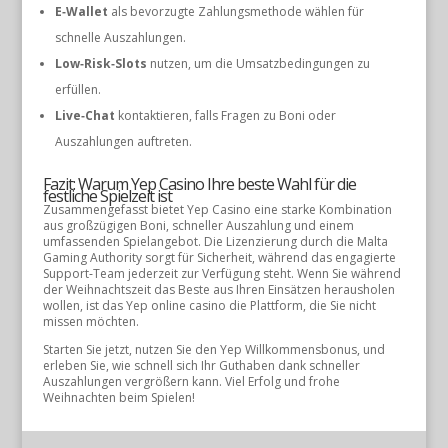
E‑Wallet
als bevorzugte Zahlungsmethode wählen für
schnelle Auszahlungen.
Low‑Risk‑Slots
nutzen, um die Umsatzbedingungen zu
erfüllen.
Live‑Chat
kontaktieren, falls Fragen zu Boni oder
Auszahlungen auftreten.
Fazit: Warum Yep Casino Ihre beste Wahl für die
festliche Spielzeit ist
Zusammengefasst bietet Yep Casino eine starke Kombination
aus großzügigen Boni, schneller Auszahlung und einem
umfassenden Spielangebot. Die Lizenzierung durch die Malta
Gaming Authority sorgt für Sicherheit, während das engagierte
Support‑Team jederzeit zur Verfügung steht. Wenn Sie während
der Weihnachtszeit das Beste aus Ihren Einsätzen herausholen
wollen, ist das Yep online casino die Plattform, die Sie nicht
missen möchten.
Starten Sie jetzt, nutzen Sie den Yep Willkommensbonus, und
erleben Sie, wie schnell sich Ihr Guthaben dank schneller
Auszahlungen vergrößern kann. Viel Erfolg und frohe
Weihnachten beim Spielen!