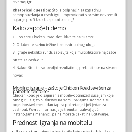
stvarnoj igri.
Rhetorical question:
Što je bolji način za izgradnju
samopouzdanja u crash igri – improvizirati s pravim novcem ili
najprije proći kroz besplatni trening?
Kako započeti demo
Posjetite Chicken Road slot i kliknite na “Demo”.
Odaberite razinu težine i iznos virtualnog uloga.
Igrajte nekoliko rundi, zapisujte koje multiplikatore najčešće
birate za cash‑out.
Nakon što ste zadovoljni rezultatima, prebacite se na stvarni
novac.
Mobilno igranje – zašto je Chicken Road savršen za
pametne telefone?
Chicken Road je dizajniran s mobile‑optimized sučeljem koje
omogućuje glatko iskustvo na svim uređajima. Kontrole su
pojednostavljene: jedan tap za pokretanje i još jedan za
cash‑out. Povrat informacija je trenutan, zahvaljujući
instant‑game mehanici, pa ne morate čekati na učitavanje.
Prednosti igranja na mobitelu
Brz pristup
– otvorite igru iz bilo kojeg mjesta, bilo da ste