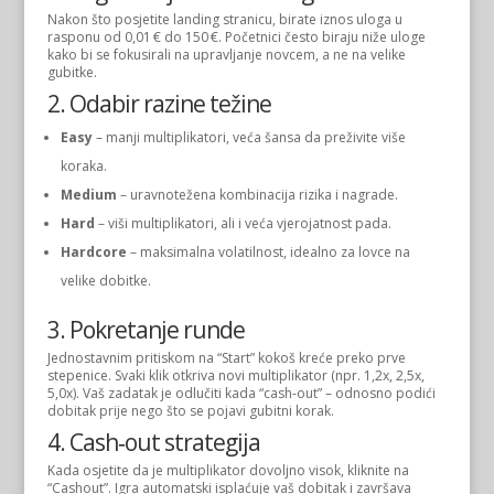
Nakon što posjetite landing stranicu, birate iznos uloga u
rasponu od 0,01 € do 150 €. Početnici često biraju niže uloge
kako bi se fokusirali na upravljanje novcem, a ne na velike
gubitke.
2. Odabir razine težine
Easy
– manji multiplikatori, veća šansa da preživite više
koraka.
Medium
– uravnotežena kombinacija rizika i nagrade.
Hard
– viši multiplikatori, ali i veća vjerojatnost pada.
Hardcore
– maksimalna volatilnost, idealno za lovce na
velike dobitke.
3. Pokretanje runde
Jednostavnim pritiskom na “Start” kokoš kreće preko prve
stepenice. Svaki klik otkriva novi multiplikator (npr. 1,2x, 2,5x,
5,0x). Vaš zadatak je odlučiti kada “cash‑out” – odnosno podići
dobitak prije nego što se pojavi gubitni korak.
4. Cash‑out strategija
Kada osjetite da je multiplikator dovoljno visok, kliknite na
“Cashout”. Igra automatski isplaćuje vaš dobitak i završava