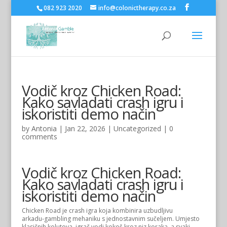
082 923 2020
info@colonictherapy.co.za
Vodič kroz Chicken Road:
Kako savladati crash igru i
iskoristiti demo način
by
Antonia
| Jan 22, 2026 |
Uncategorized
|
0
comments
Vodič kroz Chicken Road:
Kako savladati crash igru i
iskoristiti demo način
Chicken Road je crash igra koja kombinira uzbudljivu
arkadu‑gambling mehaniku s jednostavnim sučeljem. Umjesto
klasičnih kolutova, igrač vodi kokoš kroz niz koraka, a svaki