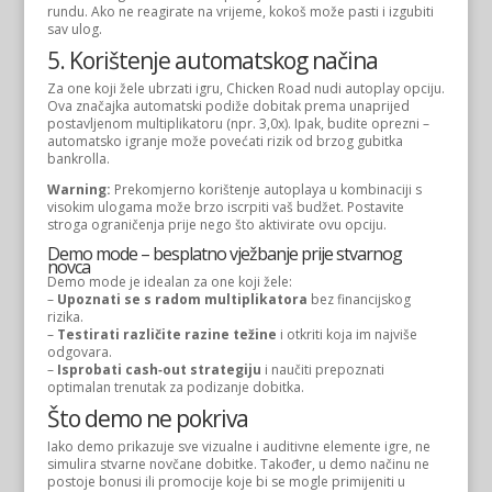
rundu. Ako ne reagirate na vrijeme, kokoš može pasti i izgubiti
sav ulog.
5. Korištenje automatskog načina
Za one koji žele ubrzati igru, Chicken Road nudi autoplay opciju.
Ova značajka automatski podiže dobitak prema unaprijed
postavljenom multiplikatoru (npr. 3,0x). Ipak, budite oprezni –
automatsko igranje može povećati rizik od brzog gubitka
bankrolla.
Warning:
Prekomjerno korištenje autoplaya u kombinaciji s
visokim ulogama može brzo iscrpiti vaš budžet. Postavite
stroga ograničenja prije nego što aktivirate ovu opciju.
Demo mode – besplatno vježbanje prije stvarnog
novca
Demo mode je idealan za one koji žele:
–
Upoznati se s radom multiplikatora
bez financijskog
rizika.
–
Testirati različite razine težine
i otkriti koja im najviše
odgovara.
–
Isprobati cash‑out strategiju
i naučiti prepoznati
optimalan trenutak za podizanje dobitka.
Što demo ne pokriva
Iako demo prikazuje sve vizualne i auditivne elemente igre, ne
simulira stvarne novčane dobitke. Također, u demo načinu ne
postoje bonusi ili promocije koje bi se mogle primijeniti u