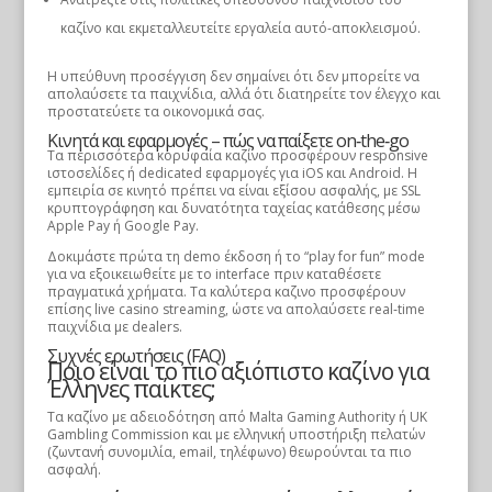
καζίνο και εκμεταλλευτείτε εργαλεία αυτό-αποκλεισμού.
Η υπεύθυνη προσέγγιση δεν σημαίνει ότι δεν μπορείτε να
απολαύσετε τα παιχνίδια, αλλά ότι διατηρείτε τον έλεγχο και
προστατεύετε τα οικονομικά σας.
Κινητά και εφαρμογές – πώς να παίξετε on‑the‑go
Τα περισσότερα κορυφαία καζίνο προσφέρουν responsive
ιστοσελίδες ή dedicated εφαρμογές για iOS και Android. Η
εμπειρία σε κινητό πρέπει να είναι εξίσου ασφαλής, με SSL
κρυπτογράφηση και δυνατότητα ταχείας κατάθεσης μέσω
Apple Pay ή Google Pay.
Δοκιμάστε πρώτα τη demo έκδοση ή το “play for fun” mode
για να εξοικειωθείτε με το interface πριν καταθέσετε
πραγματικά χρήματα. Τα καλύτερα καζινο προσφέρουν
επίσης live casino streaming, ώστε να απολαύσετε real‑time
παιχνίδια με dealers.
Συχνές ερωτήσεις (FAQ)
Ποιο είναι το πιο αξιόπιστο καζίνο για
Έλληνες παίκτες;
Τα καζίνο με αδειοδότηση από Malta Gaming Authority ή UK
Gambling Commission και με ελληνική υποστήριξη πελατών
(ζωντανή συνομιλία, email, τηλέφωνο) θεωρούνται τα πιο
ασφαλή.