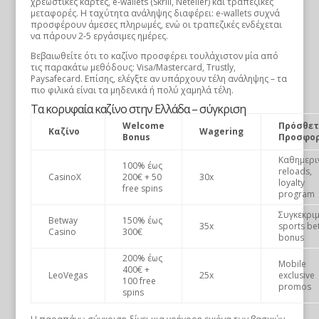
χρεωστικές κάρτες, e‑wallets (Skrill, Neteller) και τραπεζικές
μεταφορές. Η ταχύτητα ανάληψης διαφέρει: e‑wallets συχνά
προσφέρουν άμεσες πληρωμές, ενώ οι τραπεζικές ενδέχεται
να πάρουν 2‑5 εργάσιμες ημέρες.
Βεβαιωθείτε ότι το καζίνο προσφέρει τουλάχιστον μία από
τις παρακάτω μεθόδους: Visa/Mastercard, Trustly,
Paysafecard. Επίσης, ελέγξτε αν υπάρχουν τέλη ανάληψης – τα
πιο φιλικά είναι τα μηδενικά ή πολύ χαμηλά τέλη.
Τα κορυφαία καζίνο στην Ελλάδα – σύγκριση
Welcome
Πρόσθετ
Καζίνο
Wagering
Bonus
Προσφο
Καθημερι
100% έως
reloads,
CasinoX
200€ + 50
30x
loyalty
free spins
program
Συγκεκρι
Betway
150% έως
35x
sports be
Casino
300€
bonus
200% έως
Mobile
400€ +
LeoVegas
25x
exclusive
100 free
promos
spins