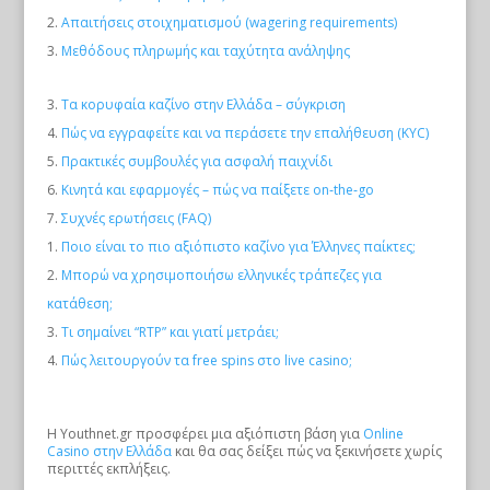
Απαιτήσεις στοιχηματισμού (wagering requirements)
Μεθόδους πληρωμής και ταχύτητα ανάληψης
Τα κορυφαία καζίνο στην Ελλάδα – σύγκριση
Πώς να εγγραφείτε και να περάσετε την επαλήθευση (KYC)
Πρακτικές συμβουλές για ασφαλή παιχνίδι
Κινητά και εφαρμογές – πώς να παίξετε on‑the‑go
Συχνές ερωτήσεις (FAQ)
Ποιο είναι το πιο αξιόπιστο καζίνο για Έλληνες παίκτες;
Μπορώ να χρησιμοποιήσω ελληνικές τράπεζες για
κατάθεση;
Τι σημαίνει “RTP” και γιατί μετράει;
Πώς λειτουργούν τα free spins στο live casino;
Η Youthnet.gr προσφέρει μια αξιόπιστη βάση για
Online
Casino στην Ελλάδα
και θα σας δείξει πώς να ξεκινήσετε χωρίς
περιττές εκπλήξεις.