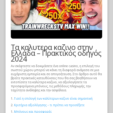
Τα καλυτερα καζινο στην
Ελλάδα – Πρακτικός οδηγός
2024
Αν σκέφτεστε να δοκιμάσετε ένα online casino, η επιλογή του
σωστού χώρου μπορεί να κάνει τη διαφορά ανάμεσα σε μια
ευχάριστη εμπειρία και σε απογοήτευση. Στο άρθρο αυτό θα
βρείτε πρακτικές κατευθύνσεις που θα σας βοηθήσουν να
εντοπίσετε τα καλύτερα καζινο, να αξιολογήσετε τα
προσφερόμενα μπόνους, τις μεθόδους πληρωμής, την
ταχύτητα ανάληψης και την ασφάλεια.
Γιατί η επιλογή των καλύτερων καζινο είναι σημαντική
Κριτήρια αξιολόγησης – τι πρέπει να προσέξετε
Μπόνους και προσφορές