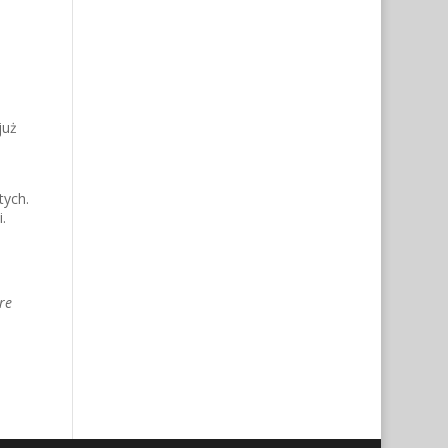
już
tych.
.
re