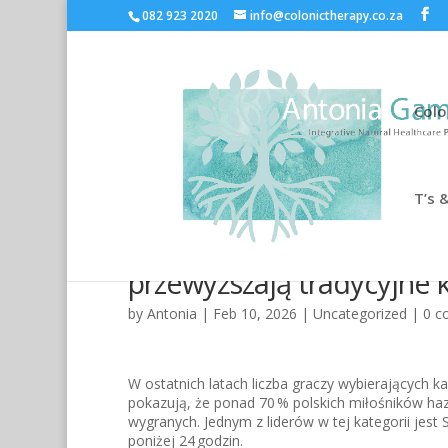
082 923 2020
info@colonictherapy.co.za
Colo
T’s &
Supabet Casino – dlaczeg
przewyższają tradycyjne 
by
Antonia
| Feb 10, 2026 |
Uncategorized
|
0 c
W ostatnich latach liczba graczy wybierających
pokazują, że ponad 70 % polskich miłośników haz
wygranych. Jednym z liderów w tej kategorii jest
poniżej 24 godzin.