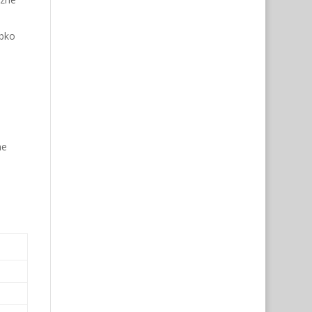
ybko
ne