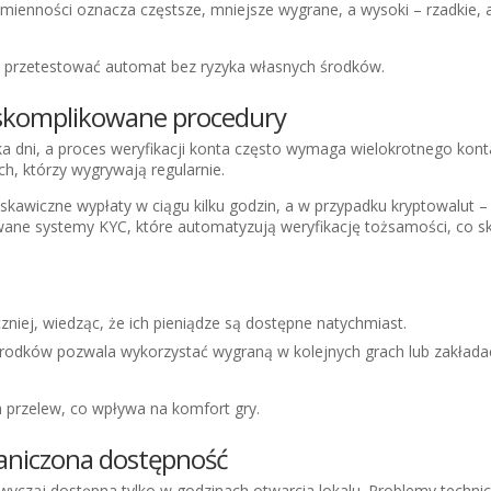
mienności oznacza częstsze, mniejsze wygrane, a wysoki – rzadkie, 
 przetestować automat bez ryzyka własnych środków.
 skomplikowane procedury
a dni, a proces weryfikacji konta często wymaga wielokrotnego kont
ch, którzy wygrywają regularnie.
skawiczne wypłaty w ciągu kilku godzin, a w przypadku kryptowalut –
ane systemy KYC, które automatyzują weryfikację tożsamości, co s
zniej, wiedząc, że ich pieniądze są dostępne natychmiast.
środków pozwala wykorzystać wygraną w kolejnych grach lub zakłada
 przelew, co wpływa na komfort gry.
raniczona dostępność
zwyczaj dostępna tylko w godzinach otwarcia lokalu. Problemy techni