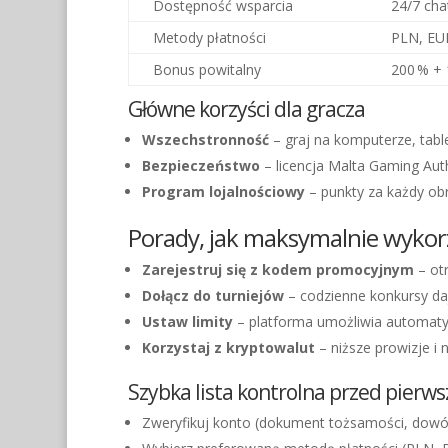
Dostępność wsparcia
24/7 cha
Metody płatności
PLN, EU
Bonus powitalny
200 % +
Główne korzyści dla gracza
Wszechstronność
– graj na komputerze, table
Bezpieczeństwo
– licencja Malta Gaming Autho
Program lojalnościowy
– punkty za każdy ob
Porady, jak maksymalnie wykor
Zarejestruj się z kodem promocyjnym
– ot
Dołącz do turniejów
– codzienne konkursy daj
Ustaw limity
– platforma umożliwia automatyc
Korzystaj z kryptowalut
– niższe prowizje i
Szybka lista kontrolna przed pierws
Zweryfikuj konto (dokument tożsamości, dowó