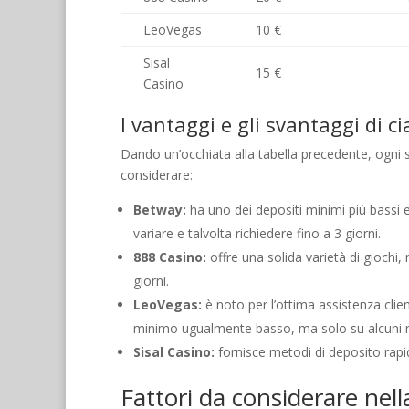
LeoVegas
10 €
Sisal
15 €
Casino
I vantaggi e gli svantaggi di c
Dando un’occhiata alla tabella precedente, ogni s
considerare:
Betway:
ha uno dei depositi minimi più bassi e
variare e talvolta richiedere fino a 3 giorni.
888 Casino:
offre una solida varietà di giochi,
giorni.
LeoVegas:
è noto per l’ottima assistenza clien
minimo ugualmente basso, ma solo su alcuni 
Sisal Casino:
fornisce metodi di deposito rapid
Fattori da considerare nel