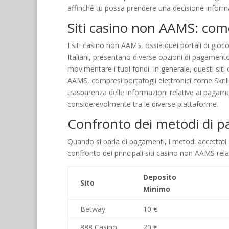
affinché tu possa prendere una decisione inform
Siti casino non AAMS: co
I siti casino non AAMS, ossia quei portali di gi
Italiani, presentano diverse opzioni di pagamento
movimentare i tuoi fondi. In generale, questi sit
AAMS, compresi portafogli elettronici come Skrill 
trasparenza delle informazioni relative ai pagam
considerevolmente tra le diverse piattaforme.
Confronto dei metodi di p
Quando si parla di pagamenti, i metodi accettati
confronto dei principali siti casino non AAMS rel
Deposito
Sito
Minimo
Betway
10 €
888 Casino
20 €