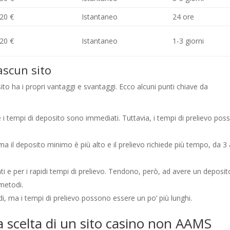
20 €
Istantaneo
24 ore
20 €
Istantaneo
1-3 giorni
iascun sito
ito ha i propri vantaggi e svantaggi. Ecco alcuni punti chiave da
 i tempi di deposito sono immediati. Tuttavia, i tempi di prelievo po
 ma il deposito minimo è più alto e il prelievo richiede più tempo, da 3 
ti e per i rapidi tempi di prelievo. Tendono, però, ad avere un deposit
metodi.
i, ma i tempi di prelievo possono essere un po’ più lunghi.
la scelta di un sito casino non AAMS