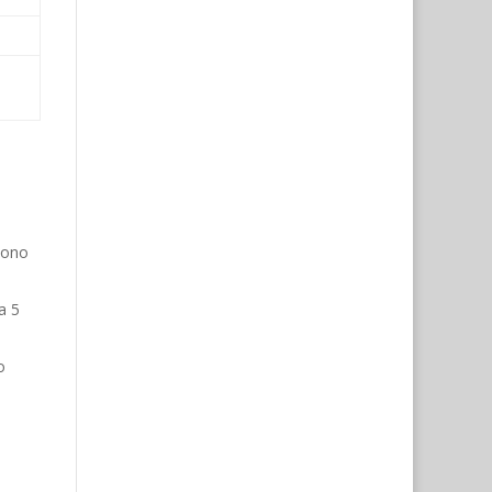
ssono
a 5
o