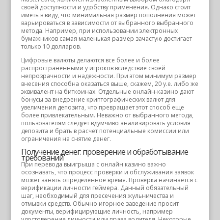
своей доступности и удобству применения. Однако стоит
иметь в виду, что минимальная размер пополнения может
варьироваться в зависимости от выбранного выбранного
метода. Например, при использовании электронных
бумажников самая маленькая размер зачастую достигает
только 10 долларов.
Цифровые валюты делаются все более и более
распространенными у игроков вследствие своей
непрозрачности и надежности. При этом минимум размер
внесения способна оказаться выше, скажем, 20 у.е. либо же
эквивалент на биткоинах. Отдельные онлайн-казино дают
бонусы за внедрение криптографических валют для
увеличения депозита, что превращает этот способ еще
более привлекательным. Неважно от выбранного метода,
пользователям следует вдумчиво анализировать условия
депозита и брать в расчет потенциальные комиссии или
ограничения на снятие денег.
Получение денег: проверение и обработывание
требований
При перевода выигрыша с онлайн казино важно
осознавать, что процесс проверки и обслуживания заявок
может занять определённое время. Проверка начинается с
верификации личности геймера. Данный обязательный
шаг, необходимый для пресечения жульничества и
отмывки средств. Обычно игорное заведение просит
документы, верифицирующие личность, например
удостоверение личности или права водителя. Некоторые