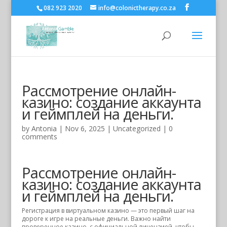
082 923 2020
info@colonictherapy.co.za
Рассмотрение онлайн-
казино: создание аккаунта
и геймплей на деньги.
by
Antonia
| Nov 6, 2025 |
Uncategorized
|
0
comments
Рассмотрение онлайн-
казино: создание аккаунта
и геймплей на деньги.
Регистрация в виртуальном казино — это первый шаг на
дороге к игре на реальные деньги. Важно найти
проверенное казино, с официальной лицензией, чтобы