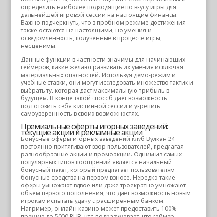
определить наиболее подходящие по вкусу игры для
дальнейшей игровой сессии на настоящие финансы.
Важно подчеркнуть, что в пробном режиме достижения
также остаются не настоящими, но умения и
осведомлённость, полученные в процессе игры,
неоценимы.
Данные функции в частности значимы для начинающих
геймеров, какие желают развивать их умения исключая
материальных опасностей. Используя демо-режим и
учебные ставки, они могут исследовать множество тактик и
выбрать ту, которая даст максимальную прибыль в
будущем. В конце такой способ даёт возможность
подготовить себя к истинной сессии и укрепить
самоуверенность в своих возможностях.
Премиальные оферты игорных заведений:
текущие акции и рекламные акции
Бонусные оферы игорных заведений клуб Вулкан 24
постоянно притягивают взор пользователей, предлагая
разнообразные акции и промоакции. Одним из самых
популярных типов поощрений является начальный
бонусный пакет, который предлагает пользователям
бонусные средства на первом взносе. Нередко такие
оферы умножают вдвое или даже троекратно умножают
объем первого пополнения, что дает возможность новым
игрокам испытать удачу с расширенным банком.
Например, онлайн-казино может предоставить 100%
премию до 5000 RUB, что подразумевает, что геймер