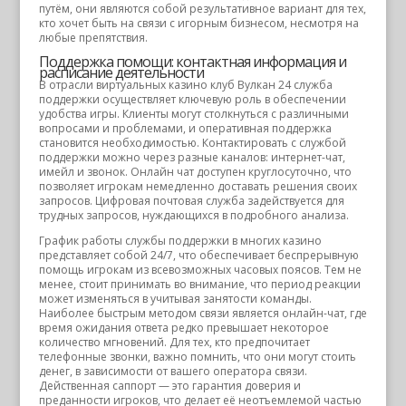
путём, они являются собой результативное вариант для тех,
кто хочет быть на связи с игорным бизнесом, несмотря на
любые препятствия.
Поддержка помощи: контактная информация и
расписание деятельности
В отрасли виртуальных казино клуб Вулкан 24 служба
поддержки осуществляет ключевую роль в обеспечении
удобства игры. Клиенты могут столкнуться с различными
вопросами и проблемами, и оперативная поддержка
становится необходимостью. Контактировать с службой
поддержки можно через разные каналов: интернет-чат,
имейл и звонок. Онлайн чат доступен круглосуточно, что
позволяет игрокам немедленно доставать решения своих
запросов. Цифровая почтовая служба задействуется для
трудных запросов, нуждающихся в подробного анализа.
График работы службы поддержки в многих казино
представляет собой 24/7, что обеспечивает беспрерывную
помощь игрокам из всевозможных часовых поясов. Тем не
менее, стоит принимать во внимание, что период реакции
может изменяться в учитывая занятости команды.
Наиболее быстрым методом связи является онлайн-чат, где
время ожидания ответа редко превышает некоторое
количество мгновений. Для тех, кто предпочитает
телефонные звонки, важно помнить, что они могут стоить
денег, в зависимости от вашего оператора связи.
Действенная саппорт — это гарантия доверия и
преданности игроков, что делает её неотъемлемой частью