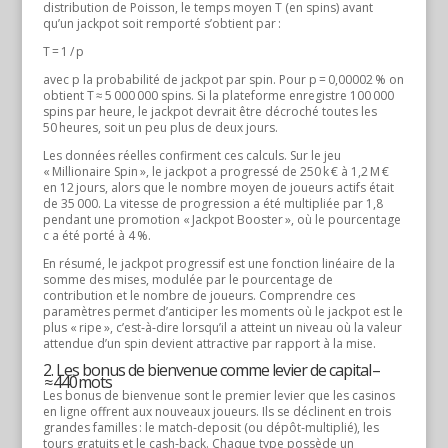
distribution de Poisson, le temps moyen T (en spins) avant
qu’un jackpot soit remporté s’obtient par :
T = 1 / p
avec p la probabilité de jackpot par spin. Pour p = 0,00002 % on
obtient T ≈ 5 000 000 spins. Si la plateforme enregistre 100 000
spins par heure, le jackpot devrait être décroché toutes les
50 heures, soit un peu plus de deux jours.
Les données réelles confirment ces calculs. Sur le jeu
« Millionaire Spin », le jackpot a progressé de 250 k € à 1,2 M €
en 12 jours, alors que le nombre moyen de joueurs actifs était
de 35 000. La vitesse de progression a été multipliée par 1,8
pendant une promotion « Jackpot Booster », où le pourcentage
c a été porté à 4 %.
En résumé, le jackpot progressif est une fonction linéaire de la
somme des mises, modulée par le pourcentage de
contribution et le nombre de joueurs. Comprendre ces
paramètres permet d’anticiper les moments où le jackpot est le
plus « ripe », c’est‑à‑dire lorsqu’il a atteint un niveau où la valeur
attendue d’un spin devient attractive par rapport à la mise.
2. Les bonus de bienvenue comme levier de capital –
≈ 440 mots
Les bonus de bienvenue sont le premier levier que les casinos
en ligne offrent aux nouveaux joueurs. Ils se déclinent en trois
grandes familles : le match‑deposit (ou dépôt‑multiplié), les
tours gratuits et le cash‑back. Chaque type possède un