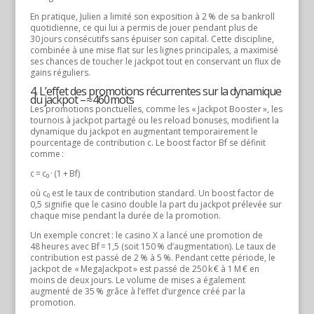
En pratique, Julien a limité son exposition à 2 % de sa bankroll
quotidienne, ce qui lui a permis de jouer pendant plus de
30 jours consécutifs sans épuiser son capital. Cette discipline,
combinée à une mise flat sur les lignes principales, a maximisé
ses chances de toucher le jackpot tout en conservant un flux de
gains réguliers.
4. L’effet des promotions récurrentes sur la dynamique
du jackpot – ≈ 460 mots
Les promotions ponctuelles, comme les « Jackpot Booster », les
tournois à jackpot partagé ou les reload bonuses, modifient la
dynamique du jackpot en augmentant temporairement le
pourcentage de contribution c. Le boost factor Bf se définit
comme :
c = c₀ · (1 + Bf)
où c₀ est le taux de contribution standard. Un boost factor de
0,5 signifie que le casino double la part du jackpot prélevée sur
chaque mise pendant la durée de la promotion.
Un exemple concret : le casino X a lancé une promotion de
48 heures avec Bf = 1,5 (soit 150 % d’augmentation). Le taux de
contribution est passé de 2 % à 5 %. Pendant cette période, le
jackpot de « MegaJackpot » est passé de 250 k € à 1 M € en
moins de deux jours. Le volume de mises a également
augmenté de 35 % grâce à l’effet d’urgence créé par la
promotion.