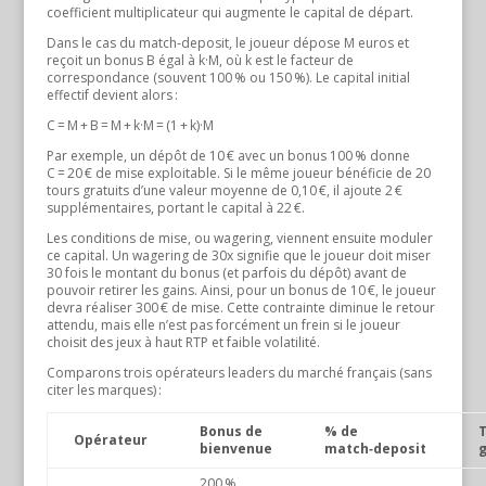
coefficient multiplicateur qui augmente le capital de départ.
Dans le cas du match‑deposit, le joueur dépose M euros et
reçoit un bonus B égal à k·M, où k est le facteur de
correspondance (souvent 100 % ou 150 %). Le capital initial
effectif devient alors :
C = M + B = M + k·M = (1 + k)·M
Par exemple, un dépôt de 10 € avec un bonus 100 % donne
C = 20 € de mise exploitable. Si le même joueur bénéficie de 20
tours gratuits d’une valeur moyenne de 0,10 €, il ajoute 2 €
supplémentaires, portant le capital à 22 €.
Les conditions de mise, ou wagering, viennent ensuite moduler
ce capital. Un wagering de 30x signifie que le joueur doit miser
30 fois le montant du bonus (et parfois du dépôt) avant de
pouvoir retirer les gains. Ainsi, pour un bonus de 10 €, le joueur
devra réaliser 300 € de mise. Cette contrainte diminue le retour
attendu, mais elle n’est pas forcément un frein si le joueur
choisit des jeux à haut RTP et faible volatilité.
Comparons trois opérateurs leaders du marché français (sans
citer les marques) :
Bonus de
% de
T
Opérateur
bienvenue
match‑deposit
g
200 %