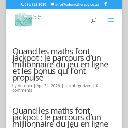
082 923 2020
info@colonictherapy.co.za
Quand les maths font
jackpot : le parcours d’un
millionnaire du jeu en ligne
et les bonus qui l’ont
propulsé
by
Antonia
| Apr 24, 2026 |
Uncategorized
|
0
comments
Quand les maths font
jackpot : le parcours d’un
millionnaire du jeu en ligne