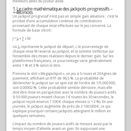
meilleurs alliés du joueur avisé.
1. Le cadre mathématique des jackpots progressifs –
≈ 480 mots
Un jackpot progressif n’est pas un simple gain aléatoire ; c’est le
produit d’une accumulation continue de contributions
provenant de chaque mise effectuée sur le jeu concerné. La
formule de base s’écrit :
J = J₀ + ∑ c·M
où J₀ représente le jackpot de départ, c le pourcentage de
chaque mise M reversé au jackpot, et la somme s’effectue sur
l’ensemble des mises réalisées depuis le dernier gain. Sur les
plateformes françaises, ce pourcentage varie généralement
entre 1 % et 3 % selon le titre.
Prenons le slot « MegaJackpot », un jeu à 5 roues et 20 lignes de
paiement, affichant un RTP de 96,5 %. La probabilité de
déclencher le jackpot sur un spin est de l’ordre de 1/5 000 000,
soit 0,00002 %. Cette probabilité semble dérisoire, mais elle
doit être mise en perspective avec le nombre de joueurs actifs.
Si 50 000 joueurs misent chacun 1 € toutes les 30 secondes, le
jackpot reçoit environ 1 500 € chaque minute (c = 2 %). En une
journée, le jackpot augmente de près de 2 160 000 €, ce qui
explique pourquoi certains jackpots atteignent le million en
quelques semaines.
L’impact du nombre de joueurs actifs se mesure aussi par le
temps moyen d’attente avant un gain. En supposant une