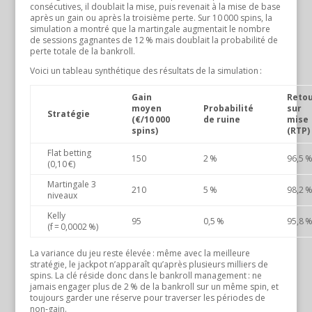
consécutives, il doublait la mise, puis revenait à la mise de base
après un gain ou après la troisième perte. Sur 10 000 spins, la
simulation a montré que la martingale augmentait le nombre
de sessions gagnantes de 12 % mais doublait la probabilité de
perte totale de la bankroll.
Voici un tableau synthétique des résultats de la simulation :
Gain
Reto
moyen
Probabilité
sur
Stratégie
(€/10 000
de ruine
mise
spins)
(RTP)
Flat betting
150
2 %
96,5 
(0,10 €)
Martingale 3
210
5 %
98,2 
niveaux
Kelly
95
0,5 %
95,8 
(f = 0,0002 %)
La variance du jeu reste élevée : même avec la meilleure
stratégie, le jackpot n’apparaît qu’après plusieurs milliers de
spins. La clé réside donc dans le bankroll management : ne
jamais engager plus de 2 % de la bankroll sur un même spin, et
toujours garder une réserve pour traverser les périodes de
non‑gain.