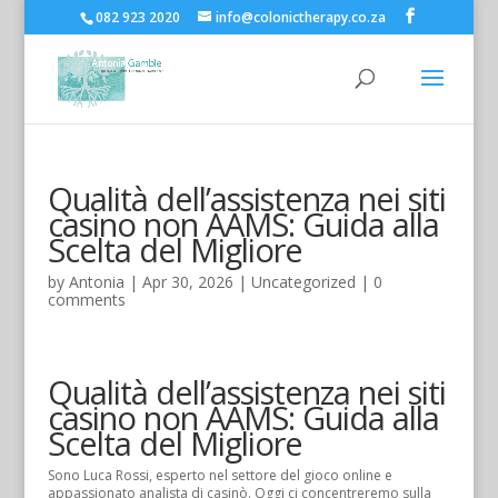
082 923 2020
info@colonictherapy.co.za
Qualità dell’assistenza nei siti
casino non AAMS: Guida alla
Scelta del Migliore
by
Antonia
| Apr 30, 2026 |
Uncategorized
|
0
comments
Qualità dell’assistenza nei siti
casino non AAMS: Guida alla
Scelta del Migliore
Sono Luca Rossi, esperto nel settore del gioco online e
appassionato analista di casinò. Oggi ci concentreremo sulla