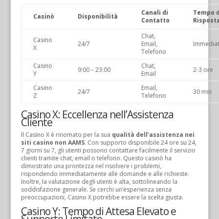
Canali di
Tempo d
Casinò
Disponibilità
Contatto
Rispost
Chat,
Casino
24/7
Email,
Immedia
X
Telefono
Casino
Chat,
9:00 – 23:00
2-3 ore
Y
Email
Casino
Email,
24/7
30 min
Z
Telefono
Casino X: Eccellenza nell’Assistenza
Cliente
Il Casino X è rinomato per la sua
qualità dell’assistenza nei
siti casino non AAMS
. Con supporto disponibile 24 ore su 24,
7 giorni su 7, gli utenti possono contattare facilmente il servizio
clienti tramite chat, email o telefono. Questo casinò ha
dimostrato una prontezza nel risolvere i problemi,
rispondendo immediatamente alle domande e alle richieste.
Inoltre, la valutazione degli utenti è alta, sottolineando la
soddisfazione generale. Se cerchi un’esperienza senza
preoccupazioni, Casino X potrebbe essere la scelta giusta.
Casino Y: Tempo di Attesa Elevato e