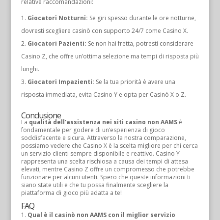
relative raccomandazioni:
Giocatori Notturni:
Se giri spesso durante le ore notturne,
dovresti scegliere casinò con supporto 24/7 come Casino X.
Giocatori Pazienti:
Se non hai fretta, potresti considerare
Casino Z, che offre un’ottima selezione ma tempi di risposta più
lunghi.
Giocatori Impazienti:
Se la tua priorità è avere una
risposta immediata, evita Casino Y e opta per Casinò X o Z.
Conclusione
La
qualità dell’assistenza nei siti casino non AAMS
è
fondamentale per godere di un’esperienza di gioco
soddisfacente e sicura. Attraverso la nostra comparazione,
possiamo vedere che Casino X è la scelta migliore per chi cerca
un servizio clienti sempre disponibile e reattivo. Casino Y
rappresenta una scelta rischiosa a causa dei tempi di attesa
elevati, mentre Casino Z offre un compromesso che potrebbe
funzionare per alcuni utenti. Spero che queste informazioni ti
siano state utili e che tu possa finalmente scegliere la
piattaforma di gioco più adatta a te!
FAQ
Qual è il casinò non AAMS con il miglior servizio