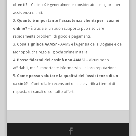
clienti?
– Casino X è generalmente considerato il migliore per
assistenza clienti.
Quanto è importante l’assistenza clienti per i casinò
online?
– È cruciale; un buon supporto può risolvere
rapidamente problemi di gioco e pagamenti.
Cosa significa AAMS?
– AAMS è l’Agenzia delle Dogane e dei
Monopoli, che regola i giochi online in Italia.
Posso fidarmi dei casinò non AAMS?
– Alcuni sono
affidabili, ma è importante informarsi sulla loro reputazione.
Come posso valutare la qualità dell’assistenza di un
casinò?
– Controlla le recensioni online e verifica i tempi di
risposta e i canali di contatto offerti.