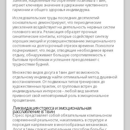
Занятия, нацеленные на обретение позитива в 1 вин,
играют ключевую значение в удержании чувственного
гармонии и общего здоровья индивидуума.
Исследовательские труды последних десятилетий
основательно демонстрируют, что периодические
увеселения воздействуют на деятельность нервных систем
головного мозга. Релаксация образует прочные
синаптические контакты, которые содействуют синтезу
хороших эмоций и усовершенствованию эмоционального
состояния на долгосрочный отрезок времени. Психологи
подчеркивают, что люди, отводящие необходимое время
отдыху, обнаруживают большую сопротивляемость к
бытовым проблемам и успешнее преодолевают с
трудностями будней.
Множество видов досуга в 1вин дает возможность
отдельному индивиду найти оптимальный метод душевной
восстановления. От подвижных типов тренировок до
художественных практик, от групповых встреч до
индивидуальных интересов – любой вид занятия
привносит свой неповторимый роль в эмоциональное
процветание.
Ликвидация стресса и эмоциональная
расслабление в 1вин
Стресс представляет собой обязательным компаньоном
современной реальности, накапливаясь в структуре и
порождая напряжение в многообразных механизмах.
Досуг в 1вин служат натуральным способом борьбы с