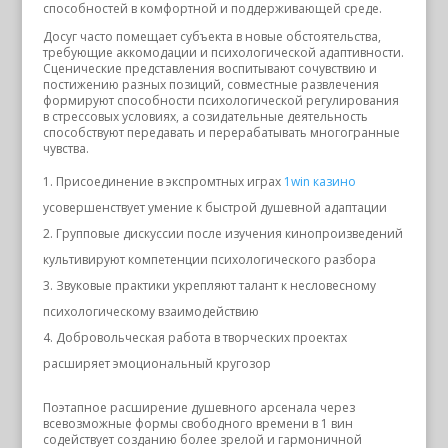
способностей в комфортной и поддерживающей среде.
Досуг часто помещает субъекта в новые обстоятельства,
требующие аккомодации и психологической адаптивности.
Сценические представления воспитывают сочувствию и
постижению разных позиций, совместные развлечения
формируют способности психологической регулирования
в стрессовых условиях, а созидательные деятельность
способствуют передавать и перерабатывать многогранные
чувства.
Присоединение в экспромтных играх
1win казино
усовершенствует умение к быстрой душевной адаптации
Групповые дискуссии после изучения кинопроизведений
культивируют компетенции психологического разбора
Звуковые практики укрепляют талант к несловесному
психологическому взаимодействию
Добровольческая работа в творческих проектах
расширяет эмоциональный кругозор
Поэтапное расширение душевного арсенала через
всевозможные формы свободного времени в 1 вин
содействует созданию более зрелой и гармоничной