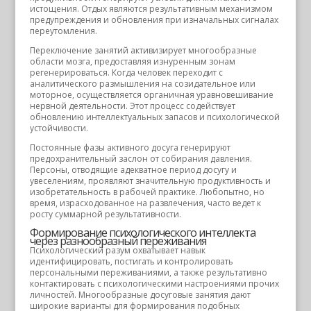
истощения. Отдых являются результативным механизмом
предупреждения и обновления при изначальных сигналах
переутомления.
Переключение занятий активизирует многообразные
области мозга, предоставляя изнуренным зонам
регенерироваться. Когда человек переходит с
аналитического размышления на созидательное или
моторное, осуществляется органичная уравновешивание
нервной деятельности. Этот процесс содействует
обновлению интеллектуальных запасов и психологической
устойчивости.
Постоянные фазы активного досуга генерируют
предохранительный заслон от собирания давления.
Персоны, отводящие адекватное период досугу и
увеселениям, проявляют значительную продуктивность и
изобретательность в рабочей практике. Любопытно, но
время, израсходованное на развлечения, часто ведет к
росту суммарной результативности.
Формирование психологического интеллекта
через разнообразный переживания
Психологический разум охватывает навык
идентифицировать, постигать и контролировать
персональными переживаниями, а также результативно
контактировать с психологическими настроениями прочих
личностей. Многообразные досуговые занятия дают
широкие варианты для формирования подобных