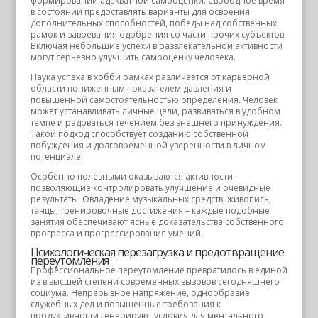
формировании адекватной самооценки. Свободное время
в состоянии предоставлять варианты для освоения
дополнительных способностей, победы над собственных
рамок и завоевания одобрения со части прочих субъектов.
Включая небольшие успехи в развлекательной активности
могут серьезно улучшить самооценку человека.
Наука успеха в хобби рамках различается от карьерной
области пониженным показателем давления и
повышенной самостоятельностью определения. Человек
может устанавливать личные цели, развиваться в удобном
темпе и радоваться течением без внешнего принуждения.
Такой подход способствует созданию собственной
побуждения и долговременной уверенности в личном
потенциале.
Особенно полезными оказываются активности,
позволяющие контролировать улучшение и очевидные
результаты. Овладение музыкальных средств, живопись,
танцы, тренировочные достижения – каждые подобные
занятия обеспечивают ясные доказательства собственного
прогресса и прогрессирования умений.
Психологическая перезагрузка и предотвращение
переутомления
Профессиональное переутомление превратилось в единой
из в высшей степени современных вызовов сегодняшнего
социума. Непрерывное напряжение, однообразие
служебных дел и повышенные требования к
продуктивности генерируют условия для ментального