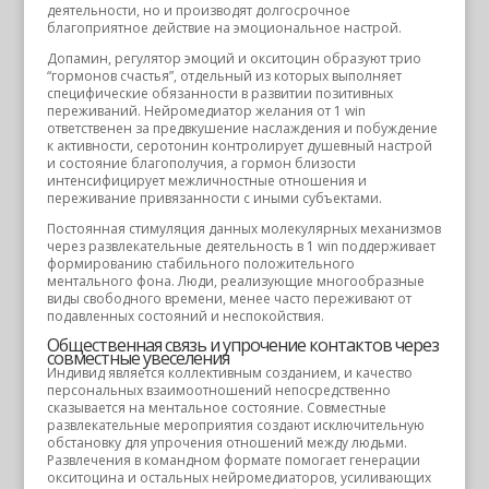
деятельности, но и производят долгосрочное
благоприятное действие на эмоциональное настрой.
Допамин, регулятор эмоций и окситоцин образуют трио
“гормонов счастья”, отдельный из которых выполняет
специфические обязанности в развитии позитивных
переживаний. Нейромедиатор желания от 1 win
ответственен за предвкушение наслаждения и побуждение
к активности, серотонин контролирует душевный настрой
и состояние благополучия, а гормон близости
интенсифицирует межличностные отношения и
переживание привязанности с иными субъектами.
Постоянная стимуляция данных молекулярных механизмов
через развлекательные деятельность в 1 win поддерживает
формированию стабильного положительного
ментального фона. Люди, реализующие многообразные
виды свободного времени, менее часто переживают от
подавленных состояний и неспокойствия.
Общественная связь и упрочение контактов через
совместные увеселения
Индивид является коллективным созданием, и качество
персональных взаимоотношений непосредственно
сказывается на ментальное состояние. Совместные
развлекательные мероприятия создают исключительную
обстановку для упрочения отношений между людьми.
Развлечения в командном формате помогает генерации
окситоцина и остальных нейромедиаторов, усиливающих