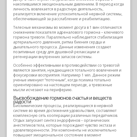
накопившимся эмоциональным давлением. В период когда
личность вовлекается в радостную деятельность,
реализуется включение успокоительной нервной системы,
обеспечивающей за расслабление и реабилитацию.
Телесные механизмы во момент досуга в 1 вин отличаются
снижением показателя адреналового гормона – ключевого
гормона тревоги. Параллельно наблюдается стабилизация
артериального давления, ритма биения сердца и
дыхательного процесса. Данные изменения создают
позитивные среду для душевной релаксации и
регенерации внутренних запасов системы.
Особенно эффективными в противодействии со тревогой
являются занятия, нуждающиеся тотального вовлечения и
фокусировки восприятия. Например 1 win. Данное режим
ученые именуют “поточным”, когда психика тотально
ориентировано на настоящем периоде, а тревожные
мысли исчезают на периферию.
Высвобождение гормонов счастья и веществ
радости
Биохимические процессы, реализующиеся в нервной
системе во время достижения удовольствия, составляют
комплексную сеть кооперации различных передатчиков.
Отдых запускает синтез эндорфинов – органических
анестетиков тела, которые порождают чувство экстаза и
удовлетворенности. Эти компоненты не исключительно
повышают эмоциональное состояние в момент