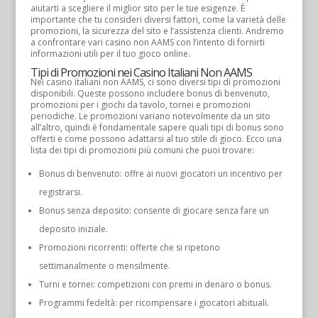
aiutarti a scegliere il miglior sito per le tue esigenze. È
importante che tu consideri diversi fattori, come la varietà delle
promozioni, la sicurezza del sito e l’assistenza clienti. Andremo
a confrontare vari casino non AAMS con l’intento di fornirti
informazioni utili per il tuo gioco online.
Tipi di Promozioni nei Casino Italiani Non AAMS
Nei casino italiani non AAMS, ci sono diversi tipi di promozioni
disponibili. Queste possono includere bonus di benvenuto,
promozioni per i giochi da tavolo, tornei e promozioni
periodiche. Le promozioni variano notevolmente da un sito
all’altro, quindi è fondamentale sapere quali tipi di bonus sono
offerti e come possono adattarsi al tuo stile di gioco. Ecco una
lista dei tipi di promozioni più comuni che puoi trovare:
Bonus di benvenuto: offre ai nuovi giocatori un incentivo per
registrarsi.
Bonus senza deposito: consente di giocare senza fare un
deposito iniziale.
Promozioni ricorrenti: offerte che si ripetono
settimanalmente o mensilmente.
Turni e tornei: competizioni con premi in denaro o bonus.
Programmi fedeltà: per ricompensare i giocatori abituali.