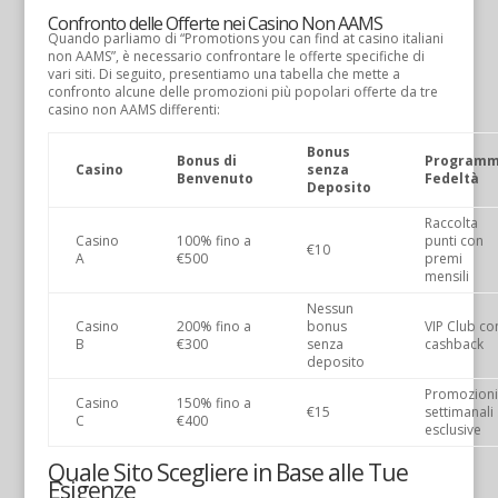
Confronto delle Offerte nei Casino Non AAMS
Quando parliamo di “Promotions you can find at casino italiani
non AAMS”, è necessario confrontare le offerte specifiche di
vari siti. Di seguito, presentiamo una tabella che mette a
confronto alcune delle promozioni più popolari offerte da tre
casino non AAMS differenti:
Bonus
Bonus di
Program
Casino
senza
Benvenuto
Fedeltà
Deposito
Raccolta
Casino
100% fino a
punti con
€10
A
€500
premi
mensili
Nessun
Casino
200% fino a
bonus
VIP Club co
B
€300
senza
cashback
deposito
Promozioni
Casino
150% fino a
€15
settimanali
C
€400
esclusive
Quale Sito Scegliere in Base alle Tue
Esigenze