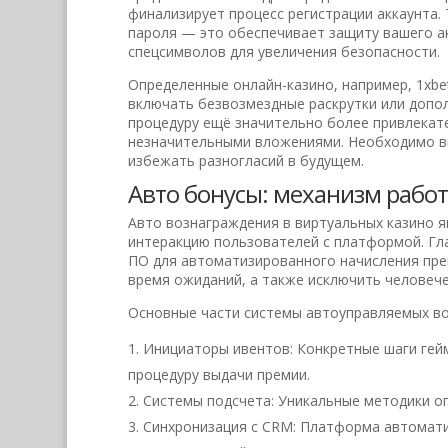
финализирует процесс регистрации аккаунта
пароля — это обеспечивает защиту вашего ак
спецсимволов для увеличения безопасности.
Определенные онлайн-казино, например, 1xbe
включать безвозмездные раскрутки или допо
процедуру ещё значительно более привлекат
незначительными вложениями. Необходимо вн
избежать разногласий в будущем.
Авто бонусы: механизм рабо
Авто вознаграждения в виртуальных казино я
интеракцию пользователей с платформой. Гл
ПО для автоматизированного начисления пре
время ожиданий, а также исключить человече
Основные части системы автоуправляемых во
Инициаторы ивентов: Конкретные шаги гейм
процедуру выдачи премии.
Системы подсчета: Уникальные методики оп
Синхронизация с CRM: Платформа автоматич