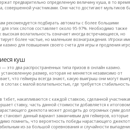
ржат предварительно определенную величину куша, в то время
, совершенной участниками. Они часто достигают мультиков б
кам рекомендуется подбирать автоматы с более большими
 для этих слотов составляет около 95-97%. Необходимо также
: высокая волатильность означает иногда встречающиеся, но
нтирует более частые, но маленькие вознаграждения. Игроки и
 казино для повышения своего счета для игры и продления игр
иеся куш
— это два распространённых типа призов в онлайн казино.
установленную размер, которая не меняется независимо от
вает, что геймеры всегда знают, какую выигрыш они могут выиг
ся в слотах с малой волатильностью, где требуется стабильность
в 1хбет, накапливаются с каждой ставкою, сделанной участника
ершает ставку, часть данной стоимости добавляется к итоговом
нарастающего джекпота может доходить до огромных сумм долл
ое становит данный вариант заманчивым для геймеров, которые
одимо помнить, что вероятность победы нарастающего джекпот
абильным из-за большой соревнования и случайности выпадени