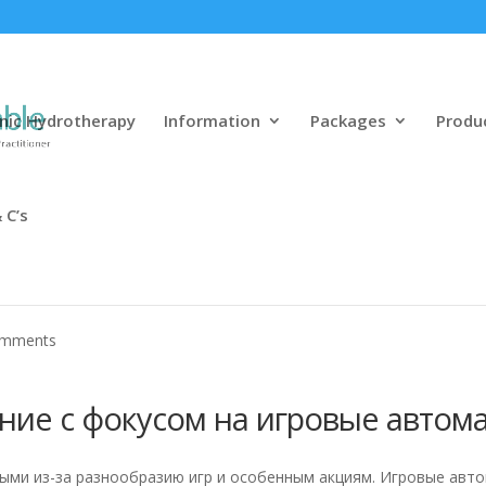
nic Hydrotherapy
Information
Packages
Produ
 C’s
ние с фокусом на игровые автом
omments
ние с фокусом на игровые автом
ными из-за разнообразию игр и особенным акциям. Игровые авт