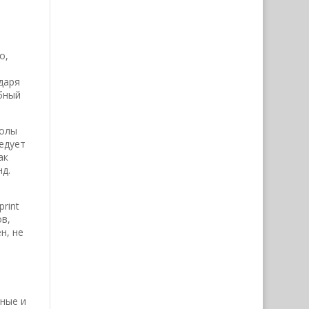
о,
даря
бный
волы
едует
ак
д.
rint
в,
н, не
ные и