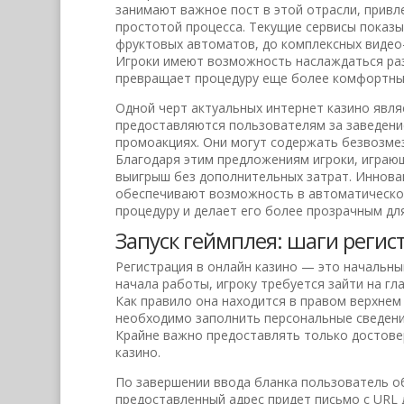
занимают важное пост в этой отрасли, прив
простотой процесса. Текущие сервисы показ
фруктовых автоматов, до комплексных видео
Игроки имеют возможность наслаждаться раз
превращает процедуру еще более комфортны
Одной черт актуальных интернет казино явл
предоставляются пользователям за заведение
промоакциях. Они могут содержать безвозмез
Благодаря этим предложениям игроки, играющ
выигрыш без дополнительных затрат. Иннова
обеспечивают возможность в автоматическо
процедуру и делает его более прозрачным для
Запуск геймплея: шаги регис
Регистрация в онлайн казино — это начальны
начала работы, игроку требуется зайти на гл
Как правило она находится в правом верхнем 
необходимо заполнить персональные сведения
Крайне важно предоставлять только достовер
казино.
По завершении ввода бланка пользователь об
предоставленный адрес придет письмо с URL 