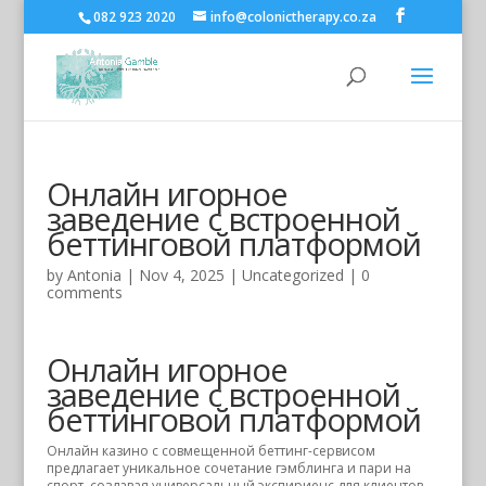
082 923 2020
info@colonictherapy.co.za
Онлайн игорное
заведение с встроенной
беттинговой платформой
by
Antonia
| Nov 4, 2025 |
Uncategorized
|
0
comments
Онлайн игорное
заведение с встроенной
беттинговой платформой
Онлайн казино с совмещенной беттинг-сервисом
предлагает уникальное сочетание гэмблинга и пари на
спорт, создавая универсальный экспириенс для клиентов.