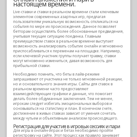
настоящем времени.
Live-ставки и ставки в реальном времени стали ключевым
элементом современных азартных игр, предлагая
пользователям уникальную возможность откликаться на
события по мере их происхождения. Данное позволяет
бетторам осуществлять более обоснованные предвидения,
учитывая текущие ситуацию поединка. Главным
преимуществом ставок в реальном времени выступает
возможность анализировать событие онлайн и мгновенно
приспосабливаться к переменам на площадке. Например,
если ключевой участник группы получает травму, ставки
могут мгновенно измениться, давая возможность для
прибыльной ставки.
Необходимо помнить, что беты в лайв-режиме
запрашивают от участника не только мгновенной реакции,
но и основательного знания игры. Сайты для ставок в
реальном времени часто предоставляют
взаимодействующие графики и данные, что помогает
делать более обдуманные заключения. Тем не менее,
игрокам следует избегать эмоциональных выборов и
основываться на статистику и план. В конечном счете,
достижение в живых ставках зависит от умения сочетать
между чутьем и объективным анализом происходящего.
Регистрация для участия в игровых сессиях и пари
Для игры в онлайн-играх и бетах необходимо пройти
регистровку на сайте. Этот процесс как правило занимает