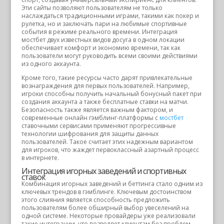
Эти сайты позволяют пользователям не только
наслаждаться традиционными играми, такими как покер и
рулетка, но и заключать пари на любимые спортивные
события в режиме реального времени. Интеграция
мостбет двух известных видов досуга в одном локации
обеспечивает комфорт и экономию времени, так как
пользователи могут руководить всеми своими действиями
из одного аккаунта.
Кроме того, такие ресурсы часто дарят привлекательные
вознаграждения для первых пользователей. Например,
игроки способны получить начальный бонусный пакет при
создания аккаунта а также бесплатные ставки на матчи.
Безопасность также является важным фактором, и
современные онлайн гэмблинг-платформы с
мостбет
ставочными сервисами применяют прогрессивные
технологии шифрования для защиты данных
пользователей. Такое считает этих надежным вариантом
для игроков, что жаждет первоклассный азартный процесс
в интернете.
Интеграция игорных заведений и спортивных
ставок
Комбинация игорных заведений и беттинга стало одним из
ключевых трендов в гэмблинге. Ключевым достоинством
этого слияния является способность предложить
пользователям более обширный выбор увеселений на
одной системе. Некоторые провайдеры уже реализовали
такие интеграции, что позволяет клиентам без проблем