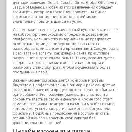
для пари включают Dota 2, Counter-Strike: Global Offensive и
League of Legends. Любая из этих развлечений обладает
свои черты, которые в состоянии повлиять на финал
состязания, и понимание этих тонкостей может
значительно повысить шансы на успех.
Для тех, какие всего запускает личный путь в области ставок
на киберспорт, необходимо определить доверенную
платформу. Большинство интернет-казино предлагают
особые категории для киберспортивных ставок с
разнообразными шансами и привилегиями. Следует брать
в расчет такие аспекты, как доверие сайта, присутствие
разрешения и эргономичность UI. Также, рекомендуется
следить за обновлениями в области киберспорта и
разбирать статистику групп, чтобы осуществлять более
продуманные пари.
Важным моментом оказывается контроль игровым
бюджетом. Профессиональные геймеры рекомендуют не
вкладывать более пяти процентов от совокупного банка на
одно событие. Это позволяет уменьшить опасности и
сохранять власть за своими деньгами. Кроме того стоит
заметить специальные акции от казино и мостбет казино,
которые могут включать регистрационные бонусы или
фриспины. Подобные предложения в состоянии стать
отличной шансом нарастить свой капитал без
дополнительных вложений.
Онлайн вложения и пари в