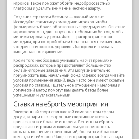
игроков. Такое поможет обойти недобросовестных
платформ и уделить внимание честной азарту.
Создание стратегии беттинга — важный момент.
Исследуйте статистику команд или игроков, чтобы
формировать более обоснованные предвидения. Опытные
игроки рекомендуют запускать с небольших бетсов, чтобы
минимизировать угрозы. Флэт — распространенная
методика, при которой объем бета остается неизменным,
что дает возможность управлять банкролл и снижать
эмоциональное давление.
Кроме того необходимо учитывать насчёт премиях и
распродажах, которые предоставляют большинство
онлайн-игорные заведения. Эти могут значительно
приумножить ваш начальный фонд. Однако всегда читайте
условия применения акций, ведь часто они имеют скрытые
условия по ставкам. Тщательное отношение к мелочам и
логический метод помогут вам делать бетсы более
успешными и увлекательными.
Ставки на eSports мероприятия
Электронный спорт стал важной компонентом сферы
досуга, и пари на электронные спортивные ивенты
привлекают все больше интереса. Беттинг на eSports
предлагают игрокам исключительную возможность
испытать волнение соревнований, болея за избранные
команды и геймеров. Чаще всего распространённые виды