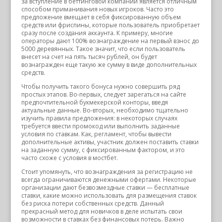
за вступление в беттинговой компании является отличным
способом приманивания новых игроков. Часто это
предложение вмещает в себя фиксированную объем
средств или фриспины, которые пользователь приобретает
сразу после создания аккаунта. К примеру, многие
операторы дают 100% вознаграждение на первый взнос до
5000 деревянных. Такое значит, что если пользователь
внесет на счет на пять тысяч рублей, он будет
вознагражден еще такую же сумму в виде дополнительных
средств.
Чтобы получить такого бонуса нужно совершить ряд
простых этапов. Во-первых, следует зарегаться на сайте
предпочтительной букмекерской конторы, введя
актуальные данные. Во-вторых, необходимо тщательно
изучить правила предложения: в некоторых случаях
требуется ввести промокод или выполнить заданные
условия по ставкам. Как, регламент, чтобы вывести
дополнительные активы, участник должен поставить ставки
на заданную сумму, с фиксированным фактором, и это
часто схоже с условия в мостбет.
Стоит упомянуть, что вознаграждения за регистрацию не
всегда ограничиваются денежными офертами. Некоторые
организации дают безвозмездные ставки — бесплатные
ставки, какие можно использовать для размещения ставок
без риска потери собственных средств. Данный
прекрасный метод для новичков в деле испытать свои
возможности в ставках без финансовых потерь. Важно