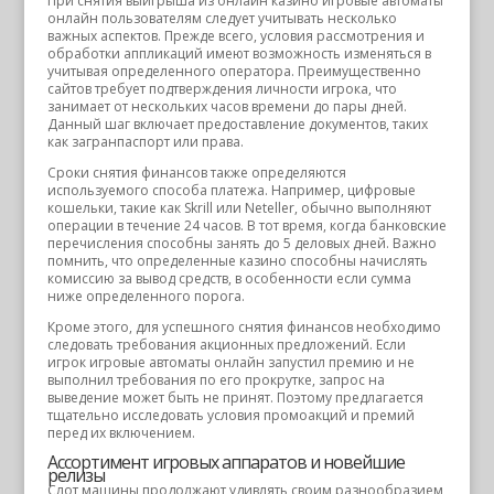
При снятия выигрыша из онлайн казино игровые автоматы
онлайн пользователям следует учитывать несколько
важных аспектов. Прежде всего, условия рассмотрения и
обработки аппликаций имеют возможность изменяться в
учитывая определенного оператора. Преимущественно
сайтов требует подтверждения личности игрока, что
занимает от нескольких часов времени до пары дней.
Данный шаг включает предоставление документов, таких
как загранпаспорт или права.
Сроки снятия финансов также определяются
используемого способа платежа. Например, цифровые
кошельки, такие как Skrill или Neteller, обычно выполняют
операции в течение 24 часов. В тот время, когда банковские
перечисления способны занять до 5 деловых дней. Важно
помнить, что определенные казино способны начислять
комиссию за вывод средств, в особенности если сумма
ниже определенного порога.
Кроме этого, для успешного снятия финансов необходимо
следовать требования акционных предложений. Если
игрок игровые автоматы онлайн запустил премию и не
выполнил требования по его прокрутке, запрос на
выведение может быть не принят. Поэтому предлагается
тщательно исследовать условия промоакций и премий
перед их включением.
Ассортимент игровых аппаратов и новейшие
релизы
Слот машины продолжают удивлять своим разнообразием