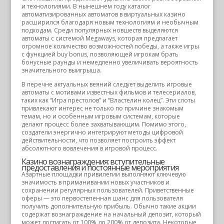
и технологиями. В нынешнем году каталог
автоматизированных автоматов в виртуальных казино
расширился благодаря новым технологиям и необычным
подходам. Среди популярных новшеств выделяются
автоматы с системой Megaways, которая предлагает
огромное количество возможностей победы, а также игры
с функцией buy bonus, позволяющей игрокам брать
бонусные раунды и немедленно увеличивать вероятность
значительного выигрыша.
В перечне актуальных веяний следует выделить игровые
автоматы с мотивами известных фильмов и телесериалов,
таких как “Игра престолов” и “Властелин колец”. Эти слоты
привлекают интерес не только по причине знакомым
темам, но и особенным игровым системам, которые
делают процесс более захватывающим. Помимо этого,
создатели энергично интегрируют методы цифровой
действительности, что позволяет построить эффект
абсолютного вовлечения в игровой процесс.
Казино вознаграждения: вступительные
предоставления и постоянные мероприятия
Азартные площадки привилегии выполняют ключевую
значимость в приманивании новых участников и
сохранении регулярных пользователей. Приветственные
оферы — это первостепенная шанс для пользователя
получить дополнительную прибыль. Обычно такие акции
содержат вознаграждение на начальный депозит, который
может достигать от 100% до 200% от депозита. Некоторые