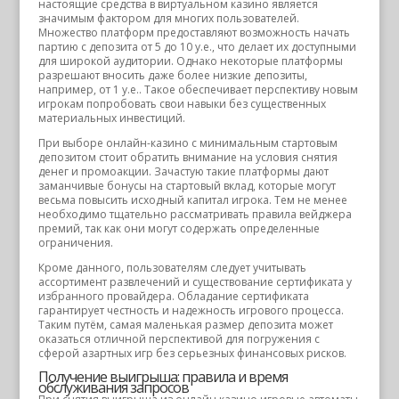
настоящие средства в виртуальном казино является
значимым фактором для многих пользователей.
Множество платформ предоставляют возможность начать
партию с депозита от 5 до 10 у.е., что делает их доступными
для широкой аудитории. Однако некоторые платформы
разрешают вносить даже более низкие депозиты,
например, от 1 у.е.. Такое обеспечивает перспективу новым
игрокам попробовать свои навыки без существенных
материальных инвестиций.
При выборе онлайн-казино с минимальным стартовым
депозитом стоит обратить внимание на условия снятия
денег и промоакции. Зачастую такие платформы дают
заманчивые бонусы на стартовый вклад, которые могут
весьма повысить исходный капитал игрока. Тем не менее
необходимо тщательно рассматривать правила вейджера
премий, так как они могут содержать определенные
ограничения.
Кроме данного, пользователям следует учитывать
ассортимент развлечений и существование сертификата у
избранного провайдера. Обладание сертификата
гарантирует честность и надежность игрового процесса.
Таким путём, самая маленькая размер депозита может
оказаться отличной перспективой для погружения с
сферой азартных игр без серьезных финансовых рисков.
Получение выигрыша: правила и время
обслуживания запросов