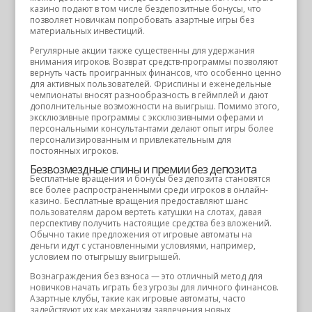
казино подают в том числе бездепозитные бонусы, что
позволяет новичкам попробовать азартные игры без
материальных инвестиций.
Регулярные акции также существенны для удержания
внимания игроков. Возврат средств-программы позволяют
вернуть часть проигранных финансов, что особенно ценно
для активных пользователей. Фриспины и еженедельные
чемпионаты вносят разнообразность в геймплей и дают
дополнительные возможности на выигрыш. Помимо этого,
эксклюзивные программы с эксклюзивными оферами и
персональными консультантами делают опыт игры более
персонализированным и привлекательным для
постоянных игроков.
Безвозмездные спины и премии без депозита
Бесплатные вращения и бонусы без депозита становятся
все более распространенными среди игроков в онлайн-
казино. Бесплатные вращения предоставляют шанс
пользователям даром вертеть катушки на слотах, давая
перспективу получить настоящие средства без вложений.
Обычно такие предложения от игровые автоматы на
деньги идут с установленными условиями, например,
условием по отыгрышу выигрышей.
Вознаграждения без взноса — это отличный метод для
новичков начать играть без угрозы для личного финансов.
Азартные клубы, такие как игровые автоматы, часто
задействуют их как механизм завлечения новых