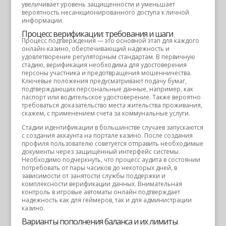
увеличивает уровень защищенности и уменьшает
вероятность несанкционированного доступа к личной
информации.
Процесс верификации: требования и шаги
Процесс подтверждения — это основной этап для каждого
онлайн-казино, обеспечивающий надежность и
удовлетворение регуляторным стандартам. В первичную
стадию, верификация необходима для удостоверения
персоны участника и предотвращения мошенничества.
Ключевые положения предусматривают подачу бумаг,
подтверждающих персональные данные, например, как
паспорт или водительское удостоверение. Также вероятно
требоваться доказательство места жительства проживания,
скажем, с применением счета за коммунальные услуги.
Стадии идентификации в большинстве случаев запускаются
с создания аккаунта на портале казино. После создания
профиля пользователю советуется отправить необходимые
документы через защищённый интерфейс системы.
Необходимо подчеркнуть, что процесс аудита в состоянии
потребовать от пары часиков до некоторых дней, в
зависимости от занятости службы поддержки и
комплексности верификации данных. Внимательная
контроль в игровые автоматы онлайн подтверждает
надежность как для геймеров, так и для администрации
казино.
Варианты пополнения баланса и их лимиты