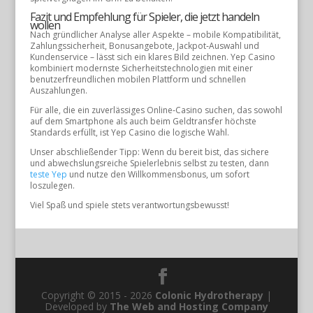
Fazit und Empfehlung für Spieler, die jetzt handeln
wollen
Nach gründlicher Analyse aller Aspekte – mobile Kompatibilität,
Zahlungssicherheit, Bonusangebote, Jackpot‑Auswahl und
Kundenservice – lässt sich ein klares Bild zeichnen. Yep Casino
kombiniert modernste Sicherheitstechnologien mit einer
benutzerfreundlichen mobilen Plattform und schnellen
Auszahlungen.
Für alle, die ein zuverlässiges Online‑Casino suchen, das sowohl
auf dem Smartphone als auch beim Geldtransfer höchste
Standards erfüllt, ist Yep Casino die logische Wahl.
Unser abschließender Tipp: Wenn du bereit bist, das sichere
und abwechslungsreiche Spielerlebnis selbst zu testen, dann
teste Yep
und nutze den Willkommensbonus, um sofort
loszulegen.
Viel Spaß und spiele stets verantwortungsbewusst!
Copyright © 2015 - 2026
Colonic Hydrotherapy
|
Developed by
The Web and Hosting Company