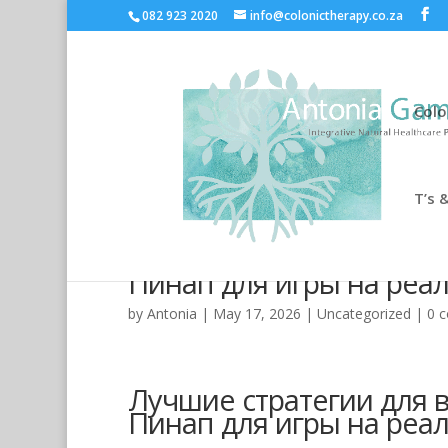
082 923 2020
info@colonictherapy.co.za
Colo
T’s &
Лучшие стратегии для 
Пинап для игры на реа
by
Antonia
| May 17, 2026 |
Uncategorized
|
0 
Лучшие стратегии для 
Пинап для игры на реа