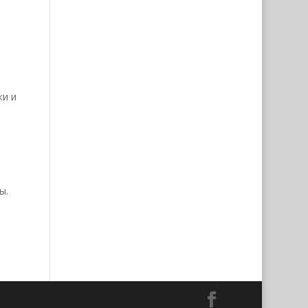
ки и
ы.