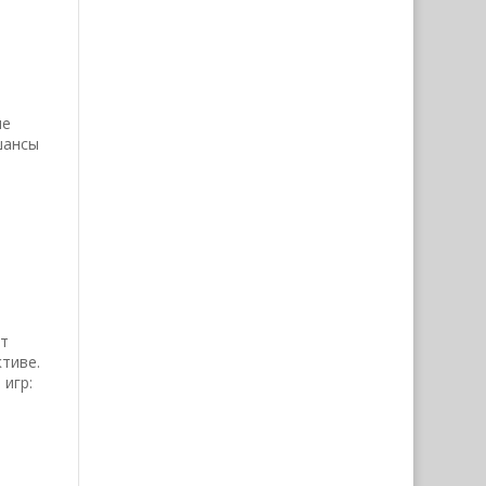
ые
шансы
ут
тиве.
игр: