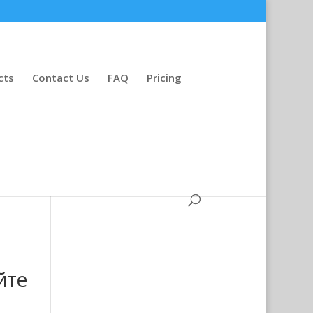
cts
Contact Us
FAQ
Pricing
йте
йте