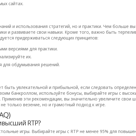
мых сайтах.
наний и использования стратегий, но и практики. Чем больше вы
ики и развиваете свои навыки. Кроме того, важно быть терпели
ндуется придерживаться следующих принципов:
ыми версиями для практики.
нализируйте их.
мя для обдумывания решений.
ет быть увлекательной и прибыльной, если следовать определе
своим банкроллом, используйте бонусы, выбирайте игры с высок
у. Применив эти рекомендации, вы значительно увеличите свои 
 не только везение, но и грамотный подход к игре.
AQ)
аивысший RTP?
тольные игры. Выбирайте игры с RTP не менее 95% для повыше