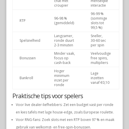
chat met
menselijke
croupier
interactie
96‑99 %
96‑98 %
(sommige
RTP
(gemiddeld)
slots tot
99,5 %)
Langzamer,
Sneller,
Spelsnelheid
ronde duurt
30‑60 sec
2‑3 minuten
per spin
Minder vaak,
Veelvoudige
Bonussen
focus op
free spins,
cash‑back
multipliers
Hoger
Lage
minimum
Bankroll
inzetten
inzet per
vanaf €0,10
ronde
Praktische tips voor spelers
Voor live dealer‑liefhebbers: Zet een budget vast per ronde
en kies tafels met lage house‑edge, zoals Europese roulette.
Voor RNG‑fans: Zoek slots met een RTP boven 97 % en maak
gebruik van welkomst‑ en free‑spin‑bonussen.