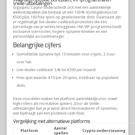
snelle uitbetalingen
Gigaspinz Casino onderscheidt zich met een aantrekkelijk
welkomstpakket dat bestaat uit een 100 % stortingsbonus tot
€500 plus 100 free spins op geselecteerde slots. Daarnaast zijn
er regelmatige live‑dealer‑cashback‑promoties die een
percentage van je verlies teruggeven. Het VIP‑programma biedt
exclusieve toernooien, hogere opname‑limieten en een
persoonlijke accountmanager.
Belangrijke cijfers
Gemiddelde opname‑tijd: 15 minuten voor crypto, 2‑3 uur
voor fiat.
Live‑dealer‑cashback: 5 % tot €200 per maand.
Free‑spin‑waarde: €10 per 20 spins, inzetbaar op populaire
slots.
Deze voordelen maken het platform aantrekkelijk voor zowel
high‑rollers als recreatieve spelers. Door de snelle
uitbetalingen kun je je winst direct herinvesteren of opnemen,
wat bijdraagt aan een positieve cash‑flow.
Vergelijking met alternatieve platforms
Aantal
Platform
Crypto‑ondersteuning
spellen