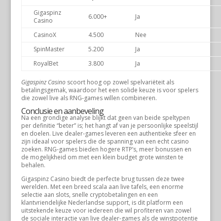
Gigaspinz
6.000+
Ja
Casino
CasinoX
4.500
Nee
SpinMaster
5.200
Ja
RoyalBet
3.800
Ja
Gigaspinz Casino
scoort hoog op zowel spelvariëteit als
betalingsgemak, waardoor het een solide keuze is voor spelers
die zowel live als RNG‑games willen combineren.
Conclusie en aanbeveling
Na een grondige analyse blijkt dat geen van beide speltypen
per definitie “beter” is; het hangt af van je persoonlijke speelstijl
en doelen. Live dealer‑games leveren een authentieke sfeer en
zijn ideaal voor spelers die de spanning van een echt casino
zoeken. RNG‑games bieden hogere RTP’s, meer bonussen en
de mogelijkheid om met een klein budget grote winsten te
behalen.
Gigaspinz Casino biedt de perfecte brug tussen deze twee
werelden. Met een breed scala aan live tafels, een enorme
selectie aan slots, snelle cryptobetalingen en een
klantvriendelijke Nederlandse support, is dit platform een
uitstekende keuze voor iedereen die wil profiteren van zowel
de sociale interactie van live dealer‑games als de winstpotentie