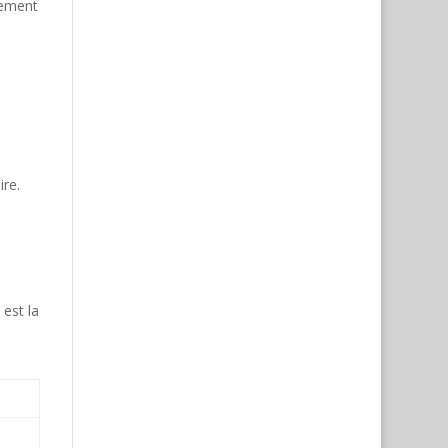
lement
re.
 est la