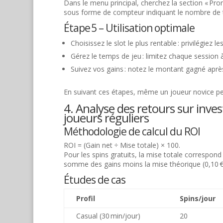
Dans le menu principal, cherchez la section « Pro
sous forme de compteur indiquant le nombre de t
Étape 5 – Utilisation optimale
Choisissez le slot le plus rentable : privilégiez 
Gérez le temps de jeu : limitez chaque session à 
Suivez vos gains : notez le montant gagné après
En suivant ces étapes, même un joueur novice peu
4. Analyse des retours sur inves
joueurs réguliers
Méthodologie de calcul du ROI
ROI = (Gain net ÷ Mise totale) × 100.
Pour les spins gratuits, la mise totale correspond
somme des gains moins la mise théorique (0,10 €
Études de cas
Profil
Spins/jour
Casual (30 min/jour)
20