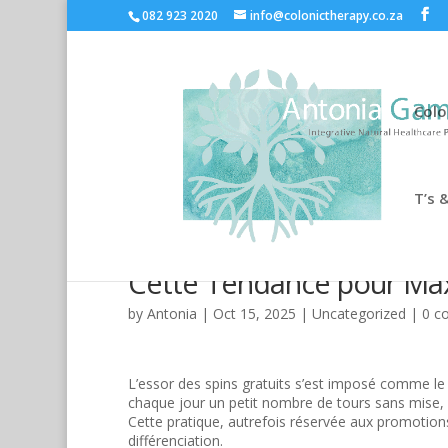
082 923 2020
info@colonictherapy.co.za
Colo
T’s &
Les Spins Gratuits Quotid
Cette Tendance pour Maxi
by
Antonia
| Oct 15, 2025 |
Uncategorized
|
0 c
L’essor des spins gratuits s’est imposé comme le l
chaque jour un petit nombre de tours sans mise, l
Cette pratique, autrefois réservée aux promotions
différenciation.