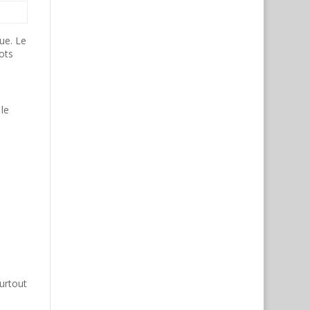
ue. Le
lots
 le
urtout