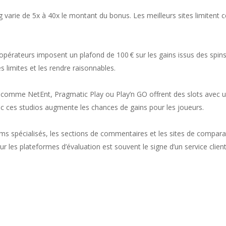
 varie de 5x à 40x le montant du bonus. Les meilleurs sites limitent c
s opérateurs imposent un plafond de 100 € sur les gains issus des spin
s limites et les rendre raisonnables.
rs comme NetEnt, Pragmatic Play ou Play’n GO offrent des slots avec 
ec ces studios augmente les chances de gains pour les joueurs.
ums spécialisés, les sections de commentaires et les sites de compar
sur les plateformes d’évaluation est souvent le signe d’un service clien