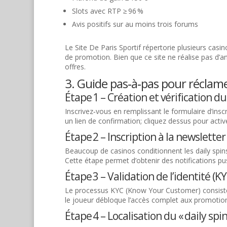
Slots avec RTP ≥ 96 %
Avis positifs sur au moins trois forums
Le Site De Paris Sportif répertorie plusieurs casin
de promotion. Bien que ce site ne réalise pas d’an
offres.
3. Guide pas‑à‑pas pour réclame
Étape 1 – Création et vérification 
Inscrivez‑vous en remplissant le formulaire d’insc
un lien de confirmation; cliquez dessus pour activ
Étape 2 – Inscription à la newsletter
Beaucoup de casinos conditionnent les daily spins 
Cette étape permet d’obtenir des notifications pu
Étape 3 – Validation de l’identité (KY
Le processus KYC (Know Your Customer) consiste à f
le joueur débloque l’accès complet aux promotions
Étape 4 – Localisation du « daily spi