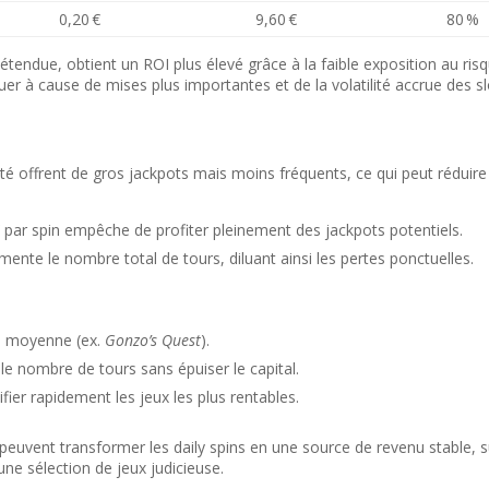
0,20 €
9,60 €
80 %
tendue, obtient un ROI plus élevé grâce à la faible exposition au risq
inuer à cause de mises plus importantes et de la volatilité accrue des s
lité offrent de gros jackpots mais moins fréquents, ce qui peut réduire
 par spin empêche de profiter pleinement des jackpots potentiels.
nte le nombre total de tours, diluant ainsi les pertes ponctuelles.
té moyenne (ex.
Gonzo’s Quest
).
le nombre de tours sans épuiser le capital.
ifier rapidement les jeux les plus rentables.
euvent transformer les daily spins en une source de revenu stable, s
une sélection de jeux judicieuse.