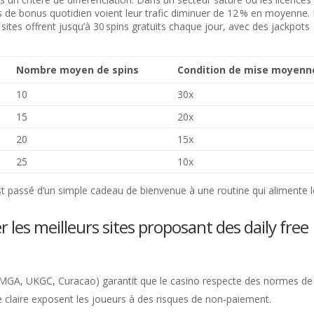
 de bonus quotidien voient leur trafic diminuer de 12 % en moyenne.
sites offrent jusqu’à 30 spins gratuits chaque jour, avec des jackpots
Nombre moyen de spins
Condition de mise moyenn
10
30x
15
20x
20
15x
25
10x
passé d’un simple cadeau de bienvenue à une routine qui alimente l
er les meilleurs sites proposant des daily free
 (MGA, UKGC, Curacao) garantit que le casino respecte des normes de
ce claire exposent les joueurs à des risques de non‑paiement.