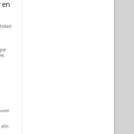
r en
 token
aque
le.
poser
 afin