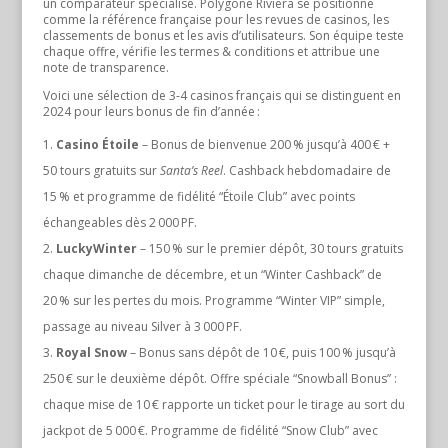
un comparateur spécialisé. Polygone Riviera se positionne
comme la référence française pour les revues de casinos, les
classements de bonus et les avis d’utilisateurs. Son équipe teste
chaque offre, vérifie les termes & conditions et attribue une
note de transparence.
Voici une sélection de 3‑4 casinos français qui se distinguent en
2024 pour leurs bonus de fin d’année :
Casino Étoile
– Bonus de bienvenue 200 % jusqu’à 400 € +
50 tours gratuits sur
Santa’s Reel
. Cashback hebdomadaire de
15 % et programme de fidélité “Étoile Club” avec points
échangeables dès 2 000 PF.
LuckyWinter
– 150 % sur le premier dépôt, 30 tours gratuits
chaque dimanche de décembre, et un “Winter Cashback” de
20 % sur les pertes du mois. Programme “Winter VIP” simple,
passage au niveau Silver à 3 000 PF.
Royal Snow
– Bonus sans dépôt de 10 €, puis 100 % jusqu’à
250 € sur le deuxième dépôt. Offre spéciale “Snowball Bonus” :
chaque mise de 10 € rapporte un ticket pour le tirage au sort du
jackpot de 5 000 €. Programme de fidélité “Snow Club” avec