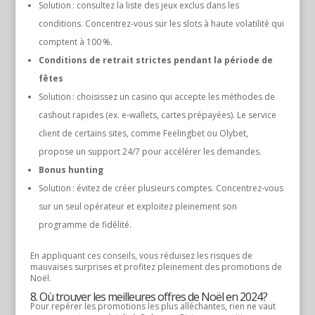
Solution : consultez la liste des jeux exclus dans les
conditions. Concentrez‑vous sur les slots à haute volatilité qui
comptent à 100 %.
Conditions de retrait strictes pendant la période de
fêtes
Solution : choisissez un casino qui accepte les méthodes de
cashout rapides (ex. e‑wallets, cartes prépayées). Le service
client de certains sites, comme Feelingbet ou Olybet,
propose un support 24/7 pour accélérer les demandes.
Bonus hunting
Solution : évitez de créer plusieurs comptes. Concentrez‑vous
sur un seul opérateur et exploitez pleinement son
programme de fidélité.
En appliquant ces conseils, vous réduisez les risques de
mauvaises surprises et profitez pleinement des promotions de
Noël.
8. Où trouver les meilleures offres de Noël en 2024 ?
Pour repérer les promotions les plus alléchantes, rien ne vaut