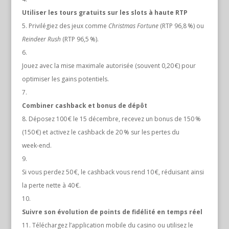
Utiliser les tours gratuits sur les slots à haute RTP
Privilégiez des jeux comme
Christmas Fortune
(RTP 96,8 %) ou
Reindeer Rush
(RTP 96,5 %).
Jouez avec la mise maximale autorisée (souvent 0,20 €) pour
optimiser les gains potentiels.
Combiner cashback et bonus de dépôt
Déposez 100 € le 15 décembre, recevez un bonus de 150 %
(150 €) et activez le cashback de 20 % sur les pertes du
week‑end.
Si vous perdez 50 €, le cashback vous rend 10 €, réduisant ainsi
la perte nette à 40 €.
Suivre son évolution de points de fidélité en temps réel
Téléchargez l’application mobile du casino ou utilisez le