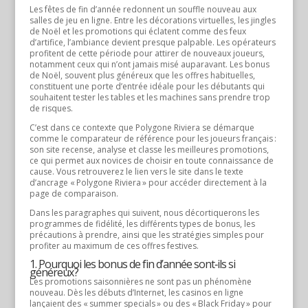
Les fêtes de fin d’année redonnent un souffle nouveau aux
salles de jeu en ligne. Entre les décorations virtuelles, les jingles
de Noël et les promotions qui éclatent comme des feux
d’artifice, l’ambiance devient presque palpable. Les opérateurs
profitent de cette période pour attirer de nouveaux joueurs,
notamment ceux qui n’ont jamais misé auparavant. Les bonus
de Noël, souvent plus généreux que les offres habituelles,
constituent une porte d’entrée idéale pour les débutants qui
souhaitent tester les tables et les machines sans prendre trop
de risques.
C’est dans ce contexte que Polygone Riviera se démarque
comme le comparateur de référence pour les joueurs français :
son site recense, analyse et classe les meilleures promotions,
ce qui permet aux novices de choisir en toute connaissance de
cause. Vous retrouverez le lien vers le site dans le texte
d’ancrage « Polygone Riviera » pour accéder directement à la
page de comparaison.
Dans les paragraphes qui suivent, nous décortiquerons les
programmes de fidélité, les différents types de bonus, les
précautions à prendre, ainsi que les stratégies simples pour
profiter au maximum de ces offres festives.
1. Pourquoi les bonus de fin d’année sont‑ils si
généreux ?
Les promotions saisonnières ne sont pas un phénomène
nouveau. Dès les débuts d’Internet, les casinos en ligne
lançaient des « summer specials » ou des « Black Friday » pour