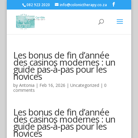
082 923 2020
info@colonictherapy.co.za
Les bonus de fin d’année
des casinos modernes : un
guide pas‑à‑pas pour les
novices
by
Antonia
| Feb 16, 2026 |
Uncategorized
|
0
comments
Les bonus de fin d’année
des casinos modernes : un
guide pas‑à‑pas pour les
novices