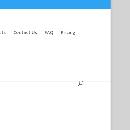
cts
Contact Us
FAQ
Pricing