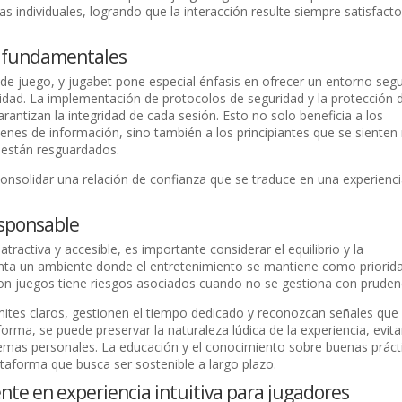
s individuales, logrando que la interacción resulte siempre satisfacto
s fundamentales
 de juego, y jugabet pone especial énfasis en ofrecer un entorno seg
lidad. La implementación de protocolos de seguridad y la protección 
rantizan la integridad de cada sesión. Esto no solo beneficia a los
es de información, sino también a los principiantes que se sienten
 están resguardados.
onsolidar una relación de confianza que se traduce en una experienc
esponsable
ractiva y accesible, es importante considerar el equilibrio y la
menta un ambiente donde el entretenimiento se mantiene como priorid
con juegos tiene riesgos asociados cuando no se gestiona con prudenc
mites claros, gestionen el tiempo dedicado y reconozcan señales que
forma, se puede preservar la naturaleza lúdica de la experiencia, evit
lemas personales. La educación y el conocimiento sobre buenas práct
ataforma que busca ser sostenible a largo plazo.
nte en experiencia intuitiva para jugadores