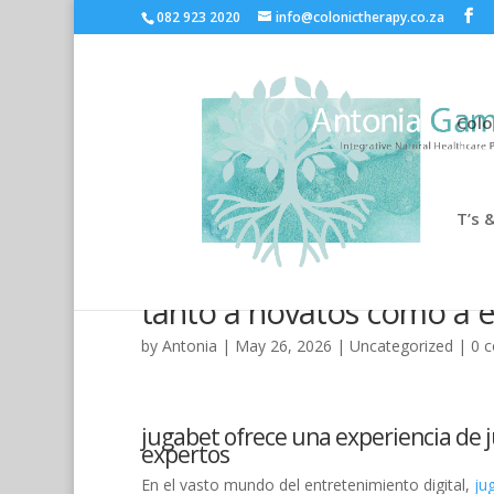
082 923 2020
info@colonictherapy.co.za
Colo
T’s &
jugabet ofrece una experi
tanto a novatos como a 
by
Antonia
| May 26, 2026 |
Uncategorized
|
0 
jugabet ofrece una experiencia de j
expertos
En el vasto mundo del entretenimiento digital,
ju