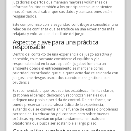
jugadores expertos que manejan mayores volúmenes de
información, sino también a los principiantes que se sienten
más cómodos al saber que sus datos y transacciones están
resguardados.
Este compromiso con la seguridad contribuye a consolidar una
relación de confianza que se traduce en una experiencia más
relajada y enfocada en el disfrute del juego.
Aspectos clave para una práctica
responsable
Dentro del contexto de una experiencia de juego atractiva y
accesible, es importante considerar el equilibrio y la
responsabilidad en la participación. Jugabet fomenta un
ambiente donde el entretenimiento se mantiene como
prioridad, recordando que cualquier actividad relacionada con
juegos tiene riesgos asociados cuando no se gestiona con
prudencia.
Es recomendable que los usuarios establezcan límites claros,
gestionen el tiempo dedicado y reconozcan señales que
indiquen una posible pérdida de control. De esta forma, se
puede preservar la naturaleza lúdica de la experiencia,
evitando que se convierta en una fuente de estrés o problemas
personales. La educación y el conocimiento sobre buenas
prácticas representan un pilar fundamental en cualquier
plataforma que busca ser sostenible a largo plazo.