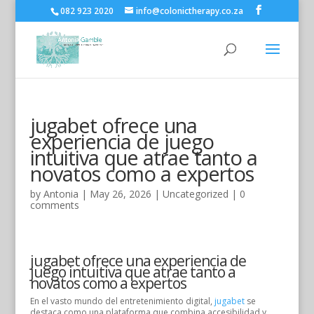
082 923 2020
info@colonictherapy.co.za
jugabet ofrece una
experiencia de juego
intuitiva que atrae tanto a
novatos como a expertos
by
Antonia
| May 26, 2026 |
Uncategorized
|
0
comments
jugabet ofrece una experiencia de
juego intuitiva que atrae tanto a
novatos como a expertos
En el vasto mundo del entretenimiento digital,
jugabet
se
destaca como una plataforma que combina accesibilidad y