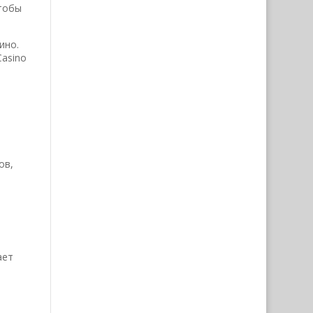
тобы
ино.
asino
ов,
ает