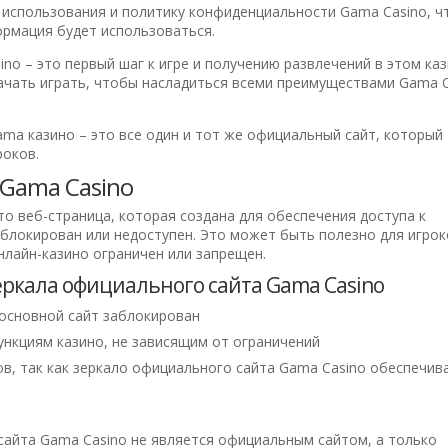
 использования и политику конфиденциальности Gama Casino, ч
рмация будет использоваться.
no – это первый шаг к игре и получению развлечений в этом каз
ачать играть, чтобы насладиться всеми преимуществами Gama C
ama казино – это все один и тот же официальный сайт, который
роков.
 Gama Casino
то веб-страница, которая создана для обеспечения доступа к
аблокирован или недоступен. Это может быть полезно для игрок
нлайн-казино ограничен или запрещен.
ркала официального сайта Gama Casino
 основной сайт заблокирован
ункциям казино, не зависящим от ограничений
в, так как зеркало официального сайта Gama Casino обеспечив
сайта Gama Casino не является официальным сайтом, а только