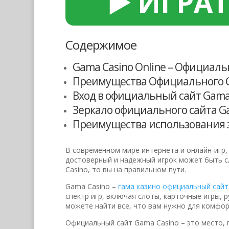
▶️ ИГРА
Содержимое
Gama Casino Online – Официал
Преимущества Официального Са
Вход в официальный сайт Gama
Зеркало официального сайта G
Преимущества использования з
В современном мире интернета и онлайн-игр,
достоверный и надежный игрок может быть с
Casino, то вы на правильном пути.
Gama Casino –
гама казино официальный сайт
спектр игр, включая слоты, карточные игры, р
можете найти все, что вам нужно для комфор
Официальный сайт Gama Casino – это место, 