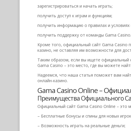
зарегистрироваться и начать играть;
получить доступ к играм и функциям;
получить информацию о правилах и условиях 
получить поддержку от команды Gama Casino
Кроме того, официальный сайт Gama Casino п
казино, не оставляя им возможности для дос
Таким образом, если вы ищете официальный с
Gama Casino – это место, где вы можете найт
Надеемся, что наша статья поможет вам найт
онлайн-казино.
Gama Casino Online – Офици
Преимущества Официального Сай
Официальный сайт Gama Casino Online – это 
– Бесплатные бонусы и спины для новых игрок
– Возможность играть на реальные деньги;