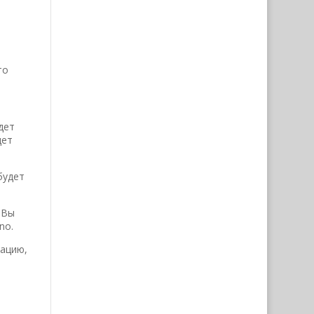
то
дет
дет
будет
 Вы
no.
рацию,