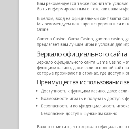
Вам рекомендуется также прочитать условия
быть информированным о том, как ваша инфо
В целом, вход на официальный сайт Gama Casi
Мы рекомендуем вам зарегистрироваться и н
Online.
Gamma Casino, Gama Casino, gamma casino, g
предлагает вам лучшие игры и условия для иг
Зеркало официального сайта
Зеркало официального сайта Gama Casino – э
функциям казино, даже если основной сайт з
которые проживают в странах, где доступ к о
Преимущества использования зе
Доступность к функциям казино, даже если
Возможность играть и получать доступ к ф
Безопасность и конфиденциальность игроко
безопасный доступ к функциям казино
Важно отметить, что зеркало официального 