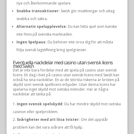
nya och återkommande spelare.
Snabba transaktioner:
Swish gör insättningar och uttag
snabba och säkra.
Alternativ spelupplevelse:
Du kan hitta spel som kanske
inte finns på svenska marknaden.
Ingen Spelpaus:
Du behöver inte oroa dig för att måsta
följa svensk lagstiftning kring spelgränser.
Eventuella nackdelar med casino utan svensk licens
med Swish
Det är inte bara fördelar med att spela på casino utan svensk
licens. En dag i livet på casino utan svensk licens med Swish kan
också ha sina nackdelar. En av de största riskerna är bristen på
skydd som svensk spellicens erbjuder. Utan denna licens har
spelarna inget skydd mot oetiska metoder. Här är några
nackdelar att tänka på:
Ingen svensk spelskydd:
Du har mindre skydd mot oetiska
casinon eller spelproblem.
Svårigheter med att lösa tvister:
Om det uppstår
problem kan det vara svårare att få hjälp.