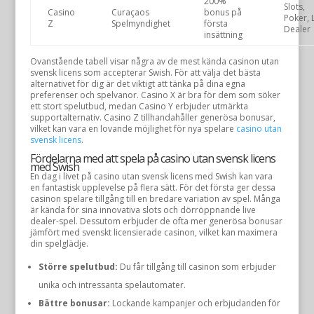
200%
Slots,
Casino
Curaçaos
bonus på
Poker, 
Z
Spelmyndighet
första
Dealer
insättning
Ovanstående tabell visar några av de mest kända casinon utan
svensk licens som accepterar Swish. För att välja det bästa
alternativet för dig är det viktigt att tänka på dina egna
preferenser och spelvanor. Casino X är bra för dem som söker
ett stort spelutbud, medan Casino Y erbjuder utmärkta
supportalternativ. Casino Z tillhandahåller generösa bonusar,
vilket kan vara en lovande möjlighet för nya spelare
casino utan
svensk licens
.
Fördelarna med att spela på casino utan svensk licens
med Swish
En dag i livet på casino utan svensk licens med Swish kan vara
en fantastisk upplevelse på flera sätt. För det första ger dessa
casinon spelare tillgång till en bredare variation av spel. Många
är kända för sina innovativa slots och dörröppnande live
dealer-spel. Dessutom erbjuder de ofta mer generösa bonusar
jämfört med svenskt licensierade casinon, vilket kan maximera
din spelglädje.
Större spelutbud:
Du får tillgång till casinon som erbjuder
unika och intressanta spelautomater.
Bättre bonusar:
Lockande kampanjer och erbjudanden för