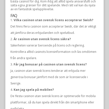
bästa casinot för dig. Kom ihåg att alltid spela ansvarsfullt och
sätta egna gränser för ditt spelande. Med rätt val kan du njuta
av en fantastisk spelupplevelse.
FAQ
Vilka casinon utan svensk licens accepterar Swish?
Det finns flera casinon som accepterar Swish, där det är viktigt
att jämföra deras erbjudanden och spelutbud.
Är casinon utan svensk licens säkra?
Säkerheten varierar beroende på licens och reglering.
Kontrollera alltid casinots licensinformation och läs omdömen
från andra spelare.
Får jag bonusar på casinon utan svensk licens?
Ja, casinon utan svensk licens tenderar att erbjuda mer
generösa bonusar jämfört med de som är licensierade i
Sverige.
Kan jag spela på mobilen?
De flesta casinon utan svensk licens är optimerade för mobila
plattformar, så du kan spela direkt från din smartphone eller
surfplatta.