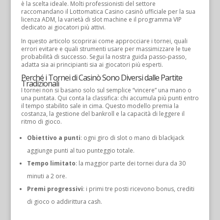
è la scelta ideale. Molti professionisti del settore
raccomandano il Lottomatica Casino casinò ufficiale per la sua
licenza ADM, la varietà di slot machine e il programma VIP
dedicato ai giocatori più attivi.
In questo articolo scoprirai come approcciare i tornei, quali
errori evitare e quali strumenti usare per massimizzare le tue
probabilità di successo. Segui la nostra guida passo‑passo,
adatta sia ai principianti sia ai giocatori più esperti.
Perché i Tornei di Casinò Sono Diversi dalle Partite
Tradizionali
I tornei non si basano solo sul semplice “vincere” una mano o
una puntata. Qui conta la classifica: chi accumula più punti entro
il tempo stabilito sale in cima. Questo modello premia la
costanza, la gestione del bankroll e la capacità di leggere il
ritmo di gioco.
Obiettivo a punti
: ogni giro di slot o mano di blackjack
aggiunge punti al tuo punteggio totale.
Tempo limitato
: la maggior parte dei tornei dura da 30
minuti a 2 ore.
Premi progressivi
: i primi tre posti ricevono bonus, crediti
di gioco o addirittura cash.