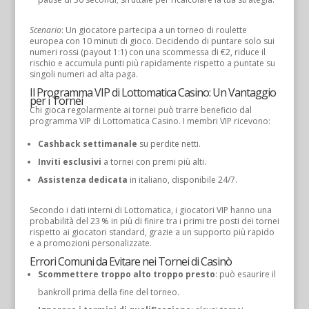
Scenario
: Un giocatore partecipa a un torneo di roulette
europea con 10 minuti di gioco. Decidendo di puntare solo sui
numeri rossi (payout 1:1) con una scommessa di €2, riduce il
rischio e accumula punti più rapidamente rispetto a puntate su
singoli numeri ad alta paga.
Il Programma VIP di Lottomatica Casino: Un Vantaggio
per i Tornei
Chi gioca regolarmente ai tornei può trarre beneficio dal
programma VIP di Lottomatica Casino. I membri VIP ricevono:
Cashback settimanale
su perdite netti.
Inviti esclusivi
a tornei con premi più alti.
Assistenza dedicata
in italiano, disponibile 24/7.
Secondo i dati interni di Lottomatica, i giocatori VIP hanno una
probabilità del 23 % in più di finire tra i primi tre posti dei tornei
rispetto ai giocatori standard, grazie a un supporto più rapido
e a promozioni personalizzate.
Errori Comuni da Evitare nei Tornei di Casinò
Scommettere troppo alto troppo presto
: può esaurire il
bankroll prima della fine del torneo.