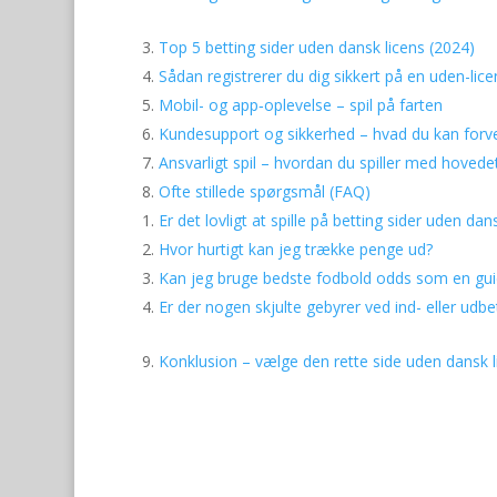
Top 5 betting sider uden dansk licens (2024)
Sådan registrerer du dig sikkert på en uden-lice
Mobil- og app‑oplevelse – spil på farten
Kundesupport og sikkerhed – hvad du kan forv
Ansvarligt spil – hvordan du spiller med hovede
Ofte stillede spørgsmål (FAQ)
Er det lovligt at spille på betting sider uden dan
Hvor hurtigt kan jeg trække penge ud?
Kan jeg bruge bedste fodbold odds som en guide
Er der nogen skjulte gebyrer ved ind- eller udbe
Konklusion – vælge den rette side uden dansk l