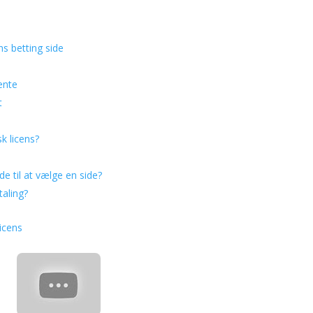
ns betting side
ente
t
sk licens?
 til at vælge en side?
taling?
icens