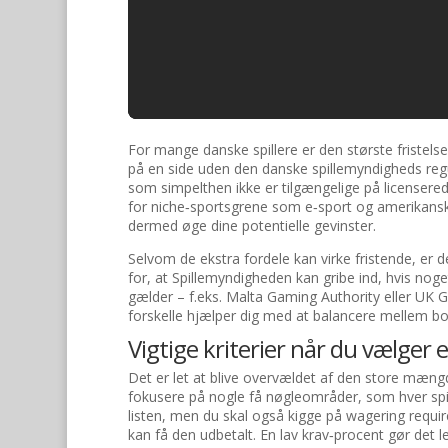
For mange danske spillere er den største fristelse
på en side uden den danske spillemyndigheds regul
som simpelthen ikke er tilgængelige på licensere
for niche‑sportsgrene som e‑sport og amerikansk 
dermed øge dine potentielle gevinster.
Selvom de ekstra fordele kan virke fristende, er de
for, at Spillemyndigheden kan gribe ind, hvis noget
gælder – f.eks. Malta Gaming Authority eller UK 
forskelle hjælper dig med at balancere mellem bon
Vigtige kriterier når du vælger 
Det er let at blive overvældet af den store mæng
fokusere på nogle få nøgleområder, som hver spill
listen, men du skal også kigge på wagering requ
kan få den udbetalt. En lav krav‑procent gør det le