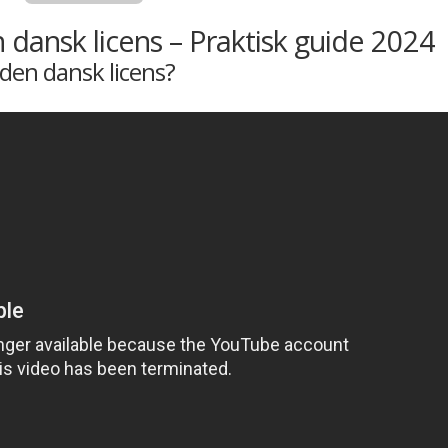
 dansk licens – Praktisk guide 2024
den dansk licens?