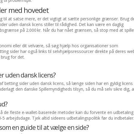
 til problemspil.
iller med hovedet
 til at satse mere, er det vigtigt at sætte personlige grænser. Brug d
ider uden dansk licens stiller til rådighed. Det kan være en daglig
absgrænse på 2.000 kr. Når du har nået grænsen, så stop med at spill
økonomi eller dit velvære, så søg hjælp hos organisationer som
betting sider har også links til selvhjælpsressourcer direkte på deres we
 brug for det.
ider uden dansk licens?
g af betting sider uden dansk licens, så længe siden har en gyldig licens
erlagt den danske Spillemyndigheds tilsyn, så du må selv sikre dig, a
ud?
. På de fleste e‑wallet‑baserede metoder kan du forvente en udbetaling
‑5 arbejdsdage. Tjek altid sideens udbetalingspolitik før du indbetaler
som en guide til at vælge en side?