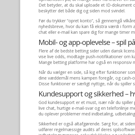
Det betyder, at du skal uploade et ID-dokument o
beskytter det både dig og siden mod svindel.
Før du trykker “opret konto”, så gennemgå vilkåren
nyhedsbreve, hvor du kan få ekstra værdi i form af 
chat eller e‑mail kan spare dig for mange timer me
Mobil- og app‑oplevelse – spil p
Flere af de bedste betting sider uden dansk licen
vise live odds, modtage push‑notifikationer om k
Mange betting platforme har også en responsiv m
Når du vælger en side, så kig efter funktioner som 
dine væddemål mens kampen foregår, og cash‑out la
Disse funktioner er særligt nyttige, når du spille
Kundesupport og sikkerhed – h
God kundesupport er et must, især når du spiller 
live chat, hurtige e‑mail‑svar og en telefonlinje 
du oplever problemer med indbetaling, udbetaling 
Sikkerhed er også altafgørende. Sørg for, at side
udfører regelmæssige audits af deres spilsoftware.