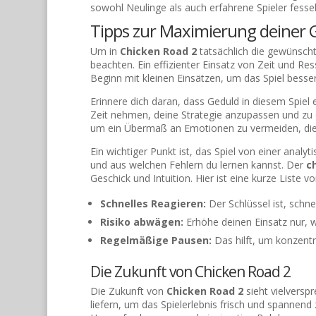
sowohl Neulinge als auch erfahrene Spieler fessel
Tipps zur Maximierung deiner
Um in
Chicken Road 2
tatsächlich die gewünscht
beachten. Ein effizienter Einsatz von Zeit und 
Beginn mit kleinen Einsätzen, um das Spiel besser
Erinnere dich daran, dass Geduld in diesem Spiel 
Zeit nehmen, deine Strategie anzupassen und zu 
um ein Übermaß an Emotionen zu vermeiden, die d
Ein wichtiger Punkt ist, das Spiel von einer analyt
und aus welchen Fehlern du lernen kannst. Der
c
Geschick und Intuition. Hier ist eine kurze Liste v
Schnelles Reagieren:
Der Schlüssel ist, schne
Risiko abwägen:
Erhöhe deinen Einsatz nur, we
Regelmäßige Pausen:
Das hilft, um konzentri
Die Zukunft von Chicken Road 2
Die Zukunft von
Chicken Road 2
sieht vielversp
liefern, um das Spielerlebnis frisch und spannend