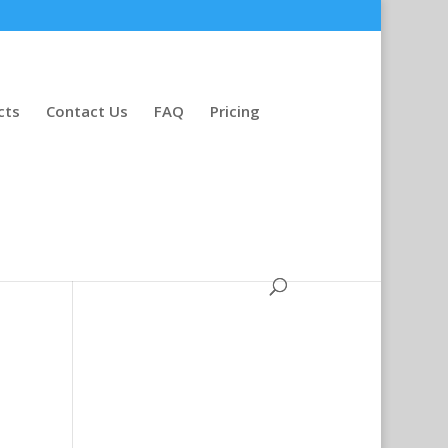
cts
Contact Us
FAQ
Pricing
as