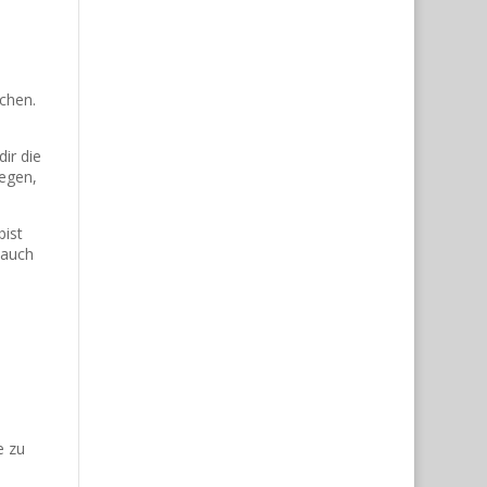
chen.
ir die
legen,
bist
 auch
e zu