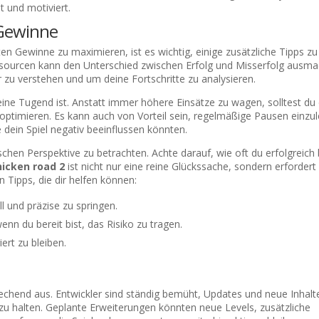
t und motiviert.
 Gewinne
en Gewinne zu maximieren, ist es wichtig, einige zusätzliche Tipps zu
Ressourcen kann den Unterschied zwischen Erfolg und Misserfolg ausma
 zu verstehen und um deine Fortschritte zu analysieren.
eine Tugend ist. Anstatt immer höhere Einsätze zu wagen, solltest du d
optimieren. Es kann auch von Vorteil sein, regelmäßige Pausen einzu
ein Spiel negativ beeinflussen könnten.
ischen Perspektive zu betrachten. Achte darauf, wie oft du erfolgreich 
hicken road 2
ist nicht nur eine reine Glückssache, sondern erfordert
on Tipps, die dir helfen können:
ll und präzise zu springen.
nn du bereit bist, das Risiko zu tragen.
ert zu bleiben.
rechend aus. Entwickler sind ständig bemüht, Updates und neue Inhalt
 zu halten. Geplante Erweiterungen könnten neue Levels, zusätzliche