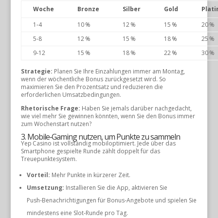
Woche
Bronze
Silber
Gold
Plati
1‑4
10 %
12 %
15 %
20 %
5‑8
12 %
15 %
18 %
25 %
9‑12
15 %
18 %
22 %
30 %
Strategie:
Planen Sie Ihre Einzahlungen immer am Montag,
wenn der wöchentliche Bonus zurückgesetzt wird. So
maximieren Sie den Prozentsatz und reduzieren die
erforderlichen Umsatzbedingungen.
Rhetorische Frage:
Haben Sie jemals darüber nachgedacht,
wie viel mehr Sie gewinnen könnten, wenn Sie den Bonus immer
zum Wochenstart nutzen?
3. Mobile‑Gaming nutzen, um Punkte zu sammeln
Yep Casino ist vollständig mobiloptimiert. Jede über das
Smartphone gespielte Runde zählt doppelt für das
Treuepunktesystem.
Vorteil:
Mehr Punkte in kürzerer Zeit.
Umsetzung:
Installieren Sie die App, aktivieren Sie
Push‑Benachrichtigungen für Bonus‑Angebote und spielen Sie
mindestens eine Slot‑Runde pro Tag.