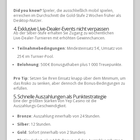
Did you know?
Spieler, die ausschließlich mobil spielen,
erreichen im Durchschnitt die Gold‑Stufe 2 Wochen früher als
Desktop‑Nutzer.
4. Exklusive Live‑Dealer‑Events nicht verpassen
Ab der Silber‑Stufe erhalten Sie Zugang zu wöchentlichen
Live‑Dealer‑Turnieren mit erhöhten Gewinnchancen.
Teilnahmebedingungen:
Mindesteinsatz 5 €, Umsatz von
25 € im Turnier‑Pool.
Belohnung:
500 € Bonusguthaben plus 1 000 Treuepunkte.
Pro Tip:
Setzen Sie Ihren Einsatz knapp über dem Minimum, um
das Risiko zu senken, aber dennoch die Bonus‑Bedingungen zu
erfüllen.
5. Schnelle Auszahlungen als Punktestrategie
Eine der größten Stärken von Yep Casino ist die
Auszahlungs‑Geschwindigkeit.
Bronze:
Auszahlung innerhalb von 24 Stunden.
Silber:
12 Stunden.
Gold:
Sofort (innerhalb von 2 Stunden).