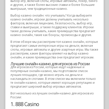
выбор игр, включая слоты, игровые автоматы, покер, бинго
и другие, а также более высокие ставки и более большие
выигрыши, чем традиционные казино.
Выбор казино онлайн: что учитывать? Когда выбираете
казино онлайн, игроки должны учитывать несколько
факторов, включая лицензию, безопасность, выбор игр,
ставки и выигрыши, а также поддержку клиентов. Игроки
также должны учитывать, какие преимущества предлагает
казино онлайн, такие как бонусы, промокоды и другие.
В этом обзоре мы рассмотрим топ казино онлайн, которые
предлагают самые интересные игры на деньги, включая
слоты, игровые автоматы и другие азартные игры. Мы также
рассмотрим, какие факторы влияют на выбор казино
онлайн, и какие преимущества они предлагают игрокам.
Лучшие онлайн-казино для игроков из России
Для игроков из России, которые ищут надежные и
популярные онлайн-казино, мы подготовили список
лучших площадок, где можно играть на деньги и
наслаждаться слотами. В этом списке мы включили только
те онлайн-казино, которые имеют хорошую репутацию и
предлагают широкий выбор игровых автоматов.
Вот несколько из лучших онлайн-казино для игроков из
России:
1. 888 Casino