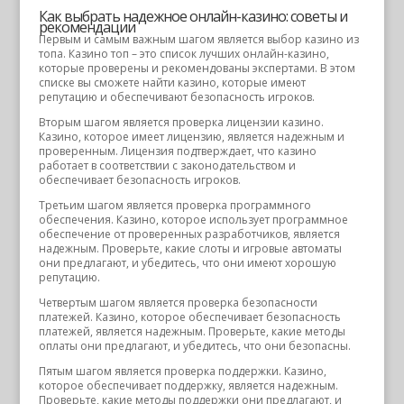
Как выбрать надежное онлайн-казино: советы и
рекомендации
Первым и самым важным шагом является выбор казино из
топа. Казино топ – это список лучших онлайн-казино,
которые проверены и рекомендованы экспертами. В этом
списке вы сможете найти казино, которые имеют
репутацию и обеспечивают безопасность игроков.
Вторым шагом является проверка лицензии казино.
Казино, которое имеет лицензию, является надежным и
проверенным. Лицензия подтверждает, что казино
работает в соответствии с законодательством и
обеспечивает безопасность игроков.
Третьим шагом является проверка программного
обеспечения. Казино, которое использует программное
обеспечение от проверенных разработчиков, является
надежным. Проверьте, какие слоты и игровые автоматы
они предлагают, и убедитесь, что они имеют хорошую
репутацию.
Четвертым шагом является проверка безопасности
платежей. Казино, которое обеспечивает безопасность
платежей, является надежным. Проверьте, какие методы
оплаты они предлагают, и убедитесь, что они безопасны.
Пятым шагом является проверка поддержки. Казино,
которое обеспечивает поддержку, является надежным.
Проверьте, какие методы поддержки они предлагают, и