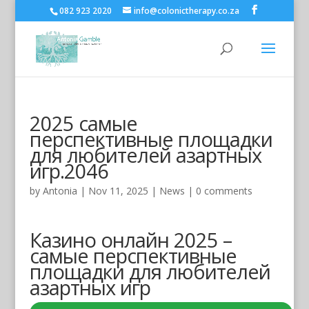
082 923 2020
info@colonictherapy.co.za
2025 самые
перспективные площадки
для любителей азартных
игр.2046
by
Antonia
| Nov 11, 2025 |
News
|
0 comments
Казино онлайн 2025 –
самые перспективные
площадки для любителей
азартных игр