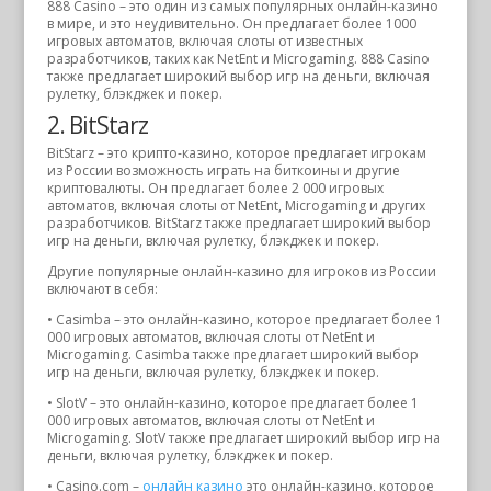
888 Casino – это один из самых популярных онлайн-казино
в мире, и это неудивительно. Он предлагает более 1000
игровых автоматов, включая слоты от известных
разработчиков, таких как NetEnt и Microgaming. 888 Casino
также предлагает широкий выбор игр на деньги, включая
рулетку, блэкджек и покер.
2. BitStarz
BitStarz – это крипто-казино, которое предлагает игрокам
из России возможность играть на биткоины и другие
криптовалюты. Он предлагает более 2 000 игровых
автоматов, включая слоты от NetEnt, Microgaming и других
разработчиков. BitStarz также предлагает широкий выбор
игр на деньги, включая рулетку, блэкджек и покер.
Другие популярные онлайн-казино для игроков из России
включают в себя:
• Casimba – это онлайн-казино, которое предлагает более 1
000 игровых автоматов, включая слоты от NetEnt и
Microgaming. Casimba также предлагает широкий выбор
игр на деньги, включая рулетку, блэкджек и покер.
• SlotV – это онлайн-казино, которое предлагает более 1
000 игровых автоматов, включая слоты от NetEnt и
Microgaming. SlotV также предлагает широкий выбор игр на
деньги, включая рулетку, блэкджек и покер.
• Casino.com –
онлайн казино
это онлайн-казино, которое