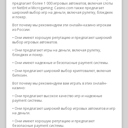
предлагает более 1 000 игровых автоматов, включая слоты
от NetEnt и Microgaming. Casino.com также предлагает
широкий выбор игр на деньги, включая рулетку, блэкджек
и покер.
Вот почему мы рекомендуем эти онлайн-казино игрокам
из России:
• Они имеют хорошую репутацию и предлагают широкий
выбор игровых автоматов.
• Они предлагают игры на деньги, включая рулетку,
блэкджек и покер.
• Они имеют надежные и безопасные payment системы.
• Они предлагают широкий выбор криптовалют, включая
биткоин.
Вот почему мы рекомендуем вам играть в этих онлайн-
казино:
• Они предлагают высокое качество игр и надежные
payment системы.
• Они предлагают широкий выбор игровых автоматов и игр
на деньги.
• Они имеют хорошую репутацию и предлагают
безопасные payment системы.