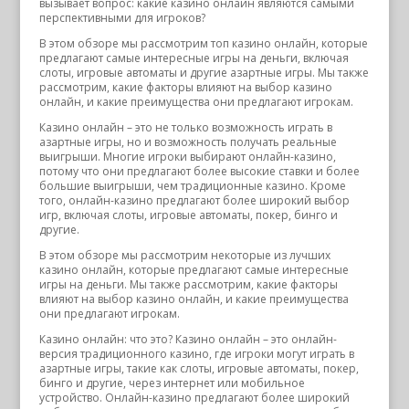
вызывает вопрос: какие казино онлайн являются самыми
перспективными для игроков?
В этом обзоре мы рассмотрим топ казино онлайн, которые
предлагают самые интересные игры на деньги, включая
слоты, игровые автоматы и другие азартные игры. Мы также
рассмотрим, какие факторы влияют на выбор казино
онлайн, и какие преимущества они предлагают игрокам.
Казино онлайн – это не только возможность играть в
азартные игры, но и возможность получать реальные
выигрыши. Многие игроки выбирают онлайн-казино,
потому что они предлагают более высокие ставки и более
большие выигрыши, чем традиционные казино. Кроме
того, онлайн-казино предлагают более широкий выбор
игр, включая слоты, игровые автоматы, покер, бинго и
другие.
В этом обзоре мы рассмотрим некоторые из лучших
казино онлайн, которые предлагают самые интересные
игры на деньги. Мы также рассмотрим, какие факторы
влияют на выбор казино онлайн, и какие преимущества
они предлагают игрокам.
Казино онлайн: что это? Казино онлайн – это онлайн-
версия традиционного казино, где игроки могут играть в
азартные игры, такие как слоты, игровые автоматы, покер,
бинго и другие, через интернет или мобильное
устройство. Онлайн-казино предлагают более широкий