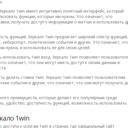
ы.
Зеркало 1win имеет интуитивно понятный интерфейс, который
льзовать функции, которые им нужны. Это означает, что
авки, получать доступ к информации о матчах и использовать д
ть функций. Зеркало 1win предлагает широкий спектр функций,
 киберспорт, политические события и другие. Это означает, чт
м нужна, и использовать ее для своих целей.
использовать 1win вход. Зеркало 1win позволяет пользовател
 что означает, что они могут иметь доступ к своим данным и
ста.
 делать ставки 1win. Зеркало 1win позволяет пользователям
еские события и другие, что означает, что они могут получать д
много преимуществ, которые делают его популярным среди
ть, удобство, доступность функций, возможность использовать 
кало 1win
н
доступа к услугам 1win в странах, где официальный сайт