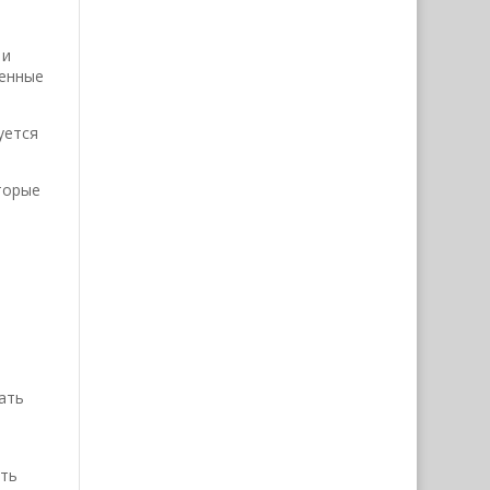
 и
венные
уется
торые
ать
ыть