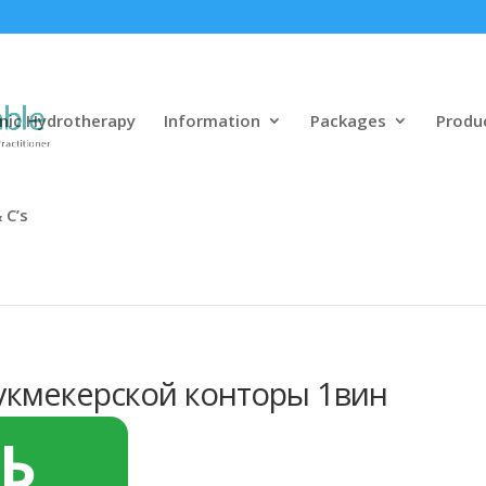
nic Hydrotherapy
Information
Packages
Produ
 C’s
мекерской конторы 1вин.2035 (2)
букмекерской конторы 1вин
ТЬ