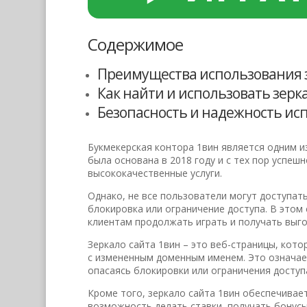
Содержимое
Преимущества использования з
Как найти и использовать зерк
Безопасность и надежность исп
Букмекерская контора 1вин является одним из
была основана в 2018 году и с тех пор успеш
высококачественные услуги.
Однако, не все пользователи могут доступать
блокировка или ограничение доступа. В этом
клиентам продолжать играть и получать выго
Зеркало сайта 1вин – это веб-страницы, кот
с измененным доменным именем. Это означает
опасаясь блокировки или ограничения доступ
Кроме того, зеркало сайта 1вин обеспечивае
возможность делать ставки, получать бонусы 