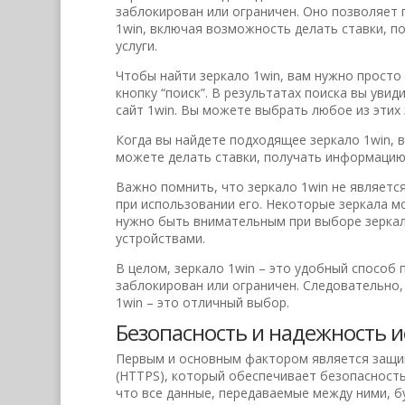
заблокирован или ограничен. Оно позволяет 
1win, включая возможность делать ставки, п
услуги.
Чтобы найти зеркало 1win, вам нужно просто в
кнопку “поиск”. В результатах поиска вы уви
сайт 1win. Вы можете выбрать любое из этих 
Когда вы найдете подходящее зеркало 1win, 
можете делать ставки, получать информацию 
Важно помнить, что зеркало 1win не являет
при использовании его. Некоторые зеркала м
нужно быть внимательным при выборе зеркал
устройствами.
В целом, зеркало 1win – это удобный способ 
заблокирован или ограничен. Следовательно, 
1win – это отличный выбор.
Безопасность и надежность и
Первым и основным фактором является защищ
(HTTPS), который обеспечивает безопасность
что все данные, передаваемые между ними, б