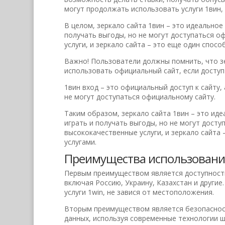
могут продолжать использовать услуги 1вин, 
В целом, зеркало сайта 1вин – это идеально
получать выгоды, но не могут доступаться о
услуги, и зеркало сайта – это еще один спосо
Важно! Пользователи должны помнить, что зе
использовать официальный сайт, если доступ 
1вин вход – это официальный доступ к сайту,
не могут доступаться официальному сайту.
Таким образом, зеркало сайта 1вин – это ид
играть и получать выгоды, но не могут дост
высококачественные услуги, и зеркало сайта 
услугами.
Преимущества использования
Первым преимуществом является доступность.
включая Россию, Украину, Казахстан и другие
услуги 1win, не завися от местоположения.
Вторым преимуществом является безопасност
данных, используя современные технологии ш